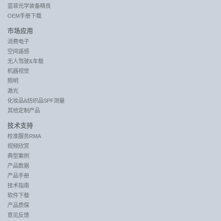
蓝菲光学装备精良
OEM手册下载
市场应用
消费电子
空间遥感
无人驾驶&车载
机器视觉
照明
激光
化妆品&纺织品SPF测量
其他定制产品
技术支持
校准服务RMA
视频欣赏
典型案例
产品数据
产品手册
技术指南
软件下载
产品质保
意见反馈