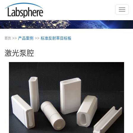
切
换
导
航
>>
产品案例
>>
标准反射率目标板
首页
激光泵腔