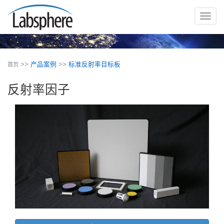
切
换
导
航
>>
产品案例
>>
标准反射率目标板
首页
反射率因子