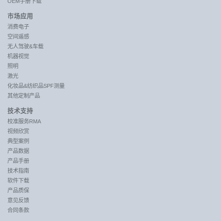
OEM手册下载
市场应用
消费电子
空间遥感
无人驾驶&车载
机器视觉
照明
激光
化妆品&纺织品SPF测量
其他定制产品
技术支持
校准服务RMA
视频欣赏
典型案例
产品数据
产品手册
技术指南
软件下载
产品质保
意见反馈
合同条款