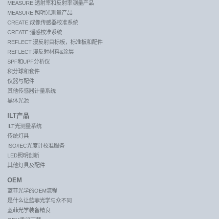
MEASURE:透射率和反射率测量产品
MEASURE:照明光测量产品
CREATE:成像传感器校准系统
CREATE:遥感校准系统
REFLECT:漫反射目标板，标准板和配件
REFLECT:漫反射材料&涂层
SPF和UPF分析仪
积分球和套件
仪器与配件
其他传感器计量系统
黑体光源
ILT产品
ILT光测量系统
传统灯具
ISO/IEC光度计校准服务
LED照明创新
其他灯具及配件
OEM
蓝菲光学的OEM流程
是什么让蓝菲光学与众不同
蓝菲光学装备精良