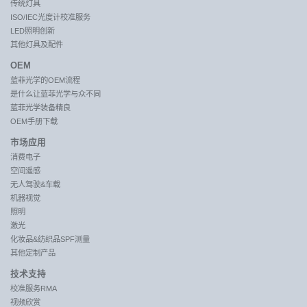
传统灯具
ISO/IEC光度计校准服务
LED照明创新
其他灯具及配件
OEM
蓝菲光学的OEM流程
是什么让蓝菲光学与众不同
蓝菲光学装备精良
OEM手册下载
市场应用
消费电子
空间遥感
无人驾驶&车载
机器视觉
照明
激光
化妆品&纺织品SPF测量
其他定制产品
技术支持
校准服务RMA
视频欣赏