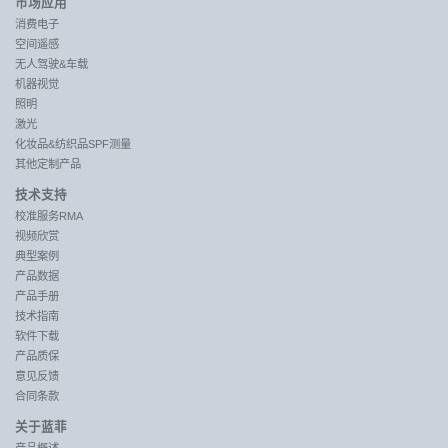
市场应用
消费电子
空间遥感
无人驾驶&车载
机器视觉
照明
激光
化妆品&纺织品SPF测量
其他定制产品
技术支持
校准服务RMA
视频欣赏
典型案例
产品数据
产品手册
技术指南
软件下载
产品质保
意见反馈
合同条款
关于蓝菲
产品概述