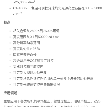
2
~25,000 cd/m
CT-1000-L: 色温可调积分球均匀光源亮度范围在0.1 ~ 5000
2
cd/m
特点
相关色温从2800K到7500K可调
2
亮度范围从0.1到50000 cd / m
高分辨率动态范围
亮度均匀性> 98％
固态光源寿命长
高级UI用于CCT和亮度监控
集成监控和亮度监控
可定制大视场均匀光源
可定制从紫外到红外范围内单一或多个波长的均匀光源
可定制光谱仪监控光谱输出情况
应用领域
主要应用于各类相机的平场校正，线性度校正，暗噪声校正，动态