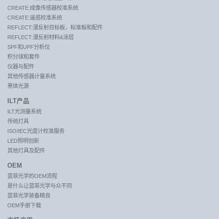
CREATE:成像传感器校准系统
CREATE:遥感校准系统
REFLECT:漫反射目标板，标准板和配件
REFLECT:漫反射材料&涂层
SPF和UPF分析仪
积分球和套件
仪器与配件
其他传感器计量系统
黑体光源
ILT产品
ILT光测量系统
传统灯具
ISO/IEC光度计校准服务
LED照明创新
其他灯具及配件
OEM
蓝菲光学的OEM流程
是什么让蓝菲光学与众不同
蓝菲光学装备精良
OEM手册下载