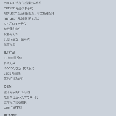
CREATE:成像传感器校准系统
CREATE:遥感校准系统
REFLECT:漫反射目标板，标准板和配件
REFLECT:漫反射材料&涂层
SPF和UPF分析仪
积分球和套件
仪器与配件
其他传感器计量系统
黑体光源
ILT产品
ILT光测量系统
传统灯具
ISO/IEC光度计校准服务
LED照明创新
其他灯具及配件
OEM
蓝菲光学的OEM流程
是什么让蓝菲光学与众不同
蓝菲光学装备精良
OEM手册下载
市场应用