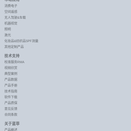
消费电子
空间遥感
无人驾驶&车载
机器视觉
照明
激光
化妆品&纺织品SPF测量
其他定制产品
技术支持
校准服务RMA
视频欣赏
典型案例
产品数据
产品手册
技术指南
软件下载
产品质保
意见反馈
合同条款
关于蓝菲
产品概述