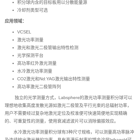
积分球内含的目标板用以分散能量源
冷却剂类型可选
应用领域：
VCSEL
激光功率测量
激光和激光二极管输出特性检测
光学探测平台
高功率红外激光测量
水冷激光功率测量
CO2激光和Nd:YAG激光输出特性测量
高功率激光二极管阵列
独立的光学测量方式，Labsphere的激光功率测量积分球可以
理想地收集高度发散光源如激光二极管及平行光束的总辐射功率，
用户不需要经过复杂地激光定位及校准便可快速简便地实现精确
的、可重复性的测量，使用衰减滤波片可以消除偏振效应。
水冷激光功率测量积分球有3种尺寸规格，可以测量高功率脉冲
及连续输出激光器的功率，具有高漫反射率的镀金涂层Infragold可