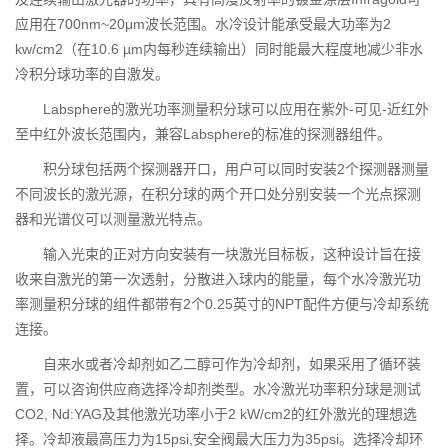
应用在700nm~20μm波长范围。水冷设计能承受最大功率为2
kw/cm2（在10.6 µm内每秒连续输出）同时能最大程度地减少非水
冷积分球功率的自激发。
Labsphere的激光功率测量积分球可以应用在紫外-可见-近红外
至中红外波长范围内，兼容Labsphere的标准的探测器组件。
积分球包括两个探测器开口，用户可以同时安装2个探测器测量
不同波长的激光源，在积分球的两个开口处分别安装一个光点探测
器和光谱仪可以测量激光特点。
输入光束的正对方向安装有一块激光目标板，这种设计旨在接
收来自激光的第一次透射，分散进入球内的能量，每个水冷激光功
率测量积分球的组件都带有2个0.25英寸的NPT配件方便与冷却系统
连接。
自来水或者冷却剂如乙二醇可作为冷却剂，如果采用了循环装
置，可以咨询供应商选择冷却剂类型。水冷激光功率积分球是测试
CO2, Nd:YAG及其他激光功率小于2 kW/cm2的红外激光的理想选
择。冷却液最高压力为15psi,安全阀最大压力为35psi。选择冷却环