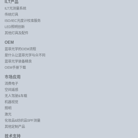
ILT产品
ILT光测量系统
传统灯具
ISO/IEC光度计校准服务
LED照明创新
其他灯具及配件
OEM
蓝菲光学的OEM流程
是什么让蓝菲光学与众不同
蓝菲光学装备精良
OEM手册下载
市场应用
消费电子
空间遥感
无人驾驶&车载
机器视觉
照明
激光
化妆品&纺织品SPF测量
其他定制产品
技术支持