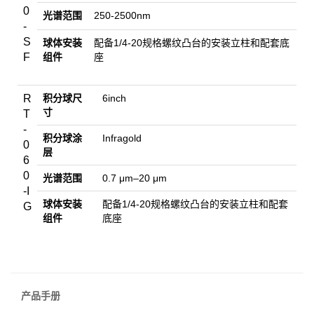
0
光谱范围
250-2500nm
-
S
球体安装
配备1/4-20规格螺纹凸台的安装立柱和配套底
F
组件
座
R
积分球
尺
6inch
寸
T
-
积分球涂
Infragold
0
层
6
0
光谱范围
0.7
μm
–20 μm
-I
球体安装
配备1/4-20规格螺纹凸台的安装立柱和配套
G
组件
底座
产品手册