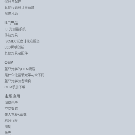
仪器与配件
其他传感器计量系统
黑体光源
ILT产品
ILT光测量系统
传统灯具
ISO/IEC光度计校准服务
LED照明创新
其他灯具及配件
OEM
蓝菲光学的OEM流程
是什么让蓝菲光学与众不同
蓝菲光学装备精良
OEM手册下载
市场应用
消费电子
空间遥感
无人驾驶&车载
机器视觉
照明
激光