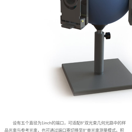
设有五个直径为1inch的端口，可适配8°双光束几何光路中的样
品光束与参考光束，也可通过端口塞切换至8°单光束测量模式。积