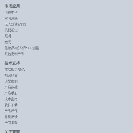
市场应用
消费电子
空间遥感
无人驾驶&车载
机器视觉
照明
激光
化妆品&纺织品SPF测量
其他定制产品
技术支持
校准服务RMA
视频欣赏
典型案例
产品数据
产品手册
技术指南
软件下载
产品质保
意见反馈
合同条款
关于蓝菲