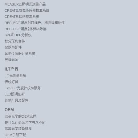
MEASURE:照明光测量产品
CREATE:成像传感器校准系统
CREATE:遥感校准系统
REFLECT:漫反射目标板，标准板和配件
REFLECT:漫反射材料&涂层
SPF和UPF分析仪
积分球和套件
仪器与配件
其他传感器计量系统
黑体光源
ILT产品
ILT光测量系统
传统灯具
ISO/IEC光度计校准服务
LED照明创新
其他灯具及配件
OEM
蓝菲光学的OEM流程
是什么让蓝菲光学与众不同
蓝菲光学装备精良
OEM手册下载