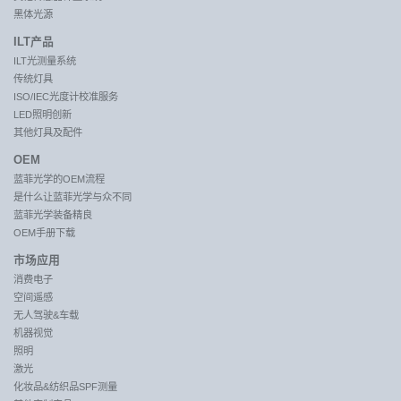
黑体光源
ILT产品
ILT光测量系统
传统灯具
ISO/IEC光度计校准服务
LED照明创新
其他灯具及配件
OEM
蓝菲光学的OEM流程
是什么让蓝菲光学与众不同
蓝菲光学装备精良
OEM手册下载
市场应用
消费电子
空间遥感
无人驾驶&车载
机器视觉
照明
激光
化妆品&纺织品SPF测量