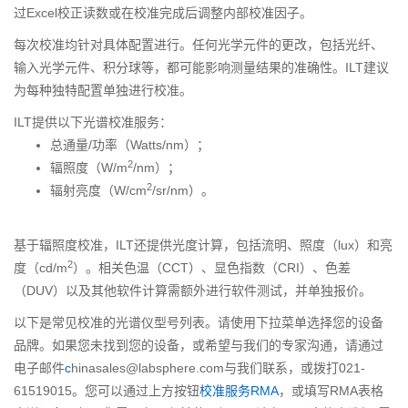
过Excel校正读数或在校准完成后调整内部校准因子。
每次校准均针对具体配置进行。任何光学元件的更改，包括光纤、
输入光学元件、积分球等，都可能影响测量结果的准确性。ILT建议
为每种独特配置单独进行校准。
ILT提供以下光谱校准服务：
总通量/功率（Watts/nm）；
2
辐照度（W/m
/nm）；
2
辐射亮度（W/cm
/sr/nm）。
基于辐照度校准，ILT还提供光度计算，包括流明、照度（lux）和亮
2
度（cd/m
）。相关色温（CCT）、显色指数（CRI）、色差
（DUV）以及其他软件计算需额外进行软件测试，并单独报价。
以下是常见校准的光谱仪型号列表。请使用下拉菜单选择您的设备
品牌。如果您未找到您的设备，或希望与我们的专家沟通，请通过
电子邮件
c
hinasales@labsphere.com与我们联系，或拨打021-
61519015。您可以通过上方按钮
校准服务RMA
，或填写RMA表格