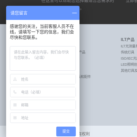
在这里可以帮助您选择最适合您需求的
立即获
选项。
请您留言
感谢您的关注，当前客服人员不在
线，请填写一下您的信息，我们会
尽快和您联系。
Labsphere产品
ILT产品
MEASURE:激光测量产品
ILT光测量
MEASURE:透射率和反射率测量产品
传统灯具
MEASURE:照明光测量产品
ISO/IE
CREATE:成像传感器校准系统
LED照明
CREATE:遥感校准系统
其他灯具
REFLECT:漫反射目标板，标准板和配件
REFLECT:漫反射材料&涂层
SPF和UPF分析仪
积分球和套件
仪器与配件
其他传感器计量系统
黑体光源
提交
©2020
Labsphere-
保留所有权利