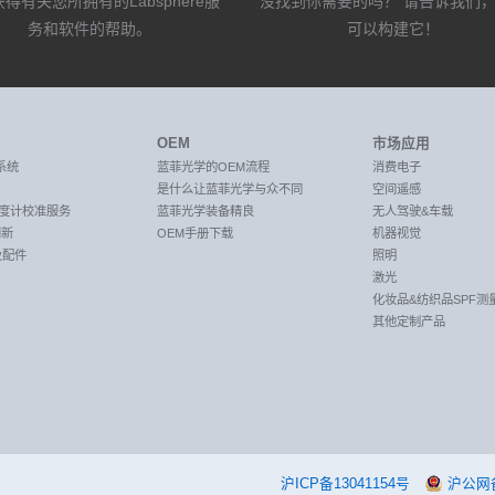
得有关您所拥有的Labsphere服
没找到你需要的吗？ 请告诉我们
务和软件的帮助。
可以构建它！
OEM
市场应用
系统
蓝菲光学的OEM流程
消费电子
是什么让蓝菲光学与众不同
空间遥感
C光度计校准服务
蓝菲光学装备精良
无人驾驶&车载
创新
OEM手册下载
机器视觉
及配件
照明
激光
化妆品&纺织品SPF测
其他定制产品
沪ICP备13041154号
沪公网备案