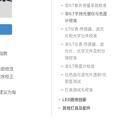
非ILT紫外测量系统校准
非ILT手持光谱仪与色度
计校准
ILT仪表-传感器、滤光
片和光学元件校准
非ILT仪表-传感器、滤
光片、光学元件及积分
指数
球校准
非ILT照度计校准
内部修改
比色皿与滤光片透射/光
程序校正
密度测试
灯具测试与校准
建议为每
LED照明创新
其他灯具及配件