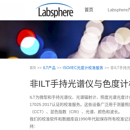
首页
Labspher
>>
ILT产品
>>
ISO/IEC光度计校准服务
>> 非ILT手
首页
非ILT手持光谱仪与色度
ILT为微型和手持光谱仪、光谱辐射计、照度光谱光度计以及
17025:2017认证的校准服务。这些设备广泛用于测量
（CCT）、显色指数（CRI）、光谱、颜色和波长。
我们的校准软件和数据库自1990年代起保存所有校准
持：