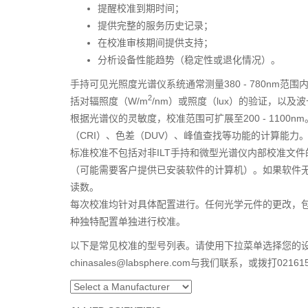
提醒校准到期时间；
提供完整的服务历史记录；
在校准审核期间提供支持；
分析设备性能趋势（稳定性或退化情况）。
手持可见光照度光谱仪系统通常测量380 - 780nm范围
2
括对辐照度（W/m
/nm）或照度（lux）的验证，以及
根据光谱仪的灵敏度，校准范围可扩展至200 - 1100
nm
（CRI）、色差（DUV）、峰值查找等功能的计算能力
标准校准不包括对非ILT手持和微型光谱仪内部校准文件
（可能需要客户提供已安装软件的计算机）。如果软件无法
读数。
每次校准均针对具体配置进行。任何光学元件的更改，包
种独特配置单独进行校准。
以下是常见校准的型号列表。请使用下拉菜单选择您的
chinasales@labsphere.com与我们联系，或拨打02