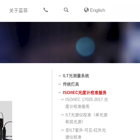
English
关于蓝菲
ILT光测量系统
传统灯具
ISO/IEC光度计校准服务
ISO/IEC 17025:2017 光
度计校准服务
ILT光谱仪校准（单光源
和双光源）
非ILT紫外-可见-红外光
谱仪校准