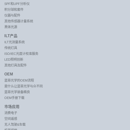
SPF和UPF分析仪
积分球和套件
仪器与配件
其他传感器计量系统
黑体光源
ILT产品
ILT光测量系统
传统灯具
ISO/IEC光度计校准服务
LED照明创新
其他灯具及配件
OEM
蓝菲光学的OEM流程
是什么让蓝菲光学与众不同
蓝菲光学装备精良
OEM手册下载
市场应用
消费电子
空间遥感
无人驾驶&车载