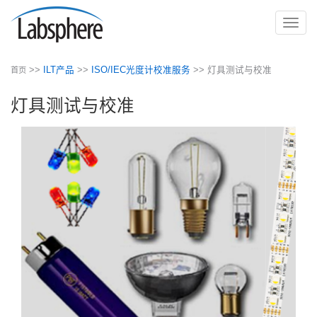
切
换
导
>>
ILT产品
>>
ISO/IEC光度计校准服务
>> 灯具测试与校准
首页
航
灯具测试与校准