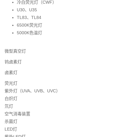
冷白荧光灯（CWF）
U30、U35
TL83、TL84
6500K荧光灯
5000K色温灯
微型真空灯
钨卤素灯
卤素灯
荧光灯
紫外灯（UVA、UVB、UVC）
白炽灯
氘灯
空气消毒装置
杀菌灯
LED灯
紫外LED灯