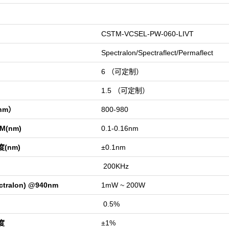
CSTM-VCSEL-PW-060-LIVT
Spectralon/Spectraflect/Permaflect
6
（可定制）
1.5 （可定制）
nm）
800-980
(nm)
0.1-0.16nm
(nm)
±
0.1nm
200KHz
ralon) @940nm
1mW ~ 200W
0.5%
度
±1%