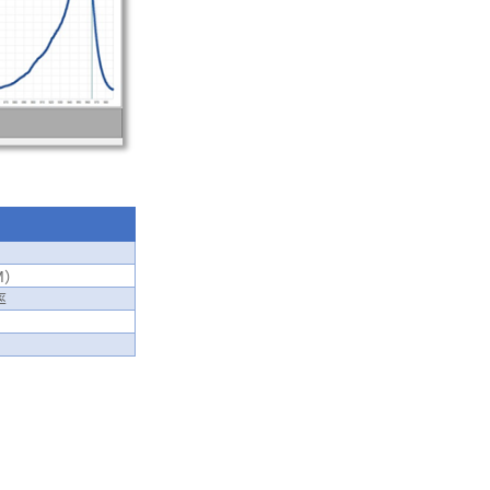
M
）
率