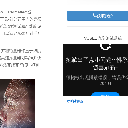
、Permaflect或
获取报价
外-可见-红外范围内的光都
高低温度测试和产线端设
，可以满足从毫瓦到千瓦
VCSEL 光学测试系统
，并将待测器件置于温度
的高速探测器可精准并快
方法完成完整的LIVT测
更多视频