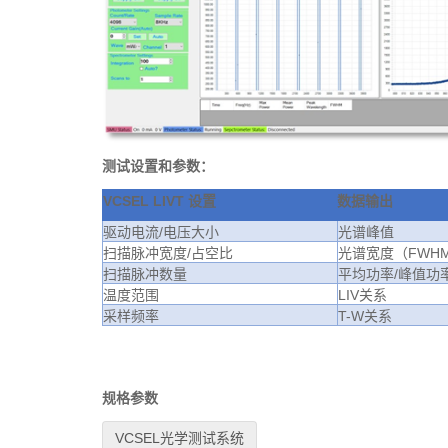
测试设置和参数：
VCSEL LIVT 设置
数据输出
驱动电流
/
电压大小
光谱峰值
扫描脉冲宽度
/
占空比
光谱宽度（
FWH
扫描脉冲数量
平均功率
/
峰值功
温度范围
LIV
关系
采样频率
T-W
关系
规格参数
VCSEL光学测试系统