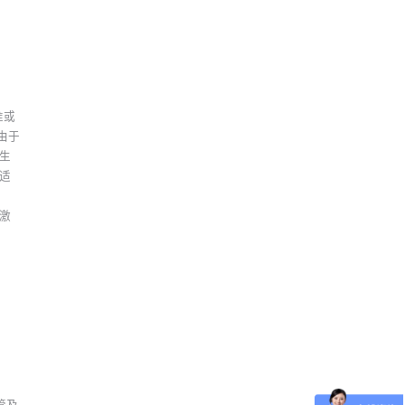
准或
由于
生
适
激
管及