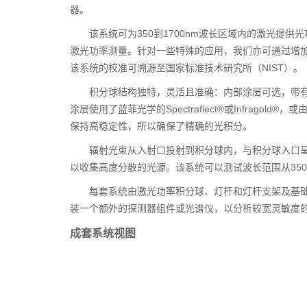
器。
该系统可为350到1700nm波长区域内的激光提供
激光功率测量。针对一些特殊的应用，我们亦可通过增加
该系统的校准可溯源至国家标准技术研究所（NIST）。
积分球结构独特，灵活且准确：内部涂层可选，带有两个
涂层使用了蓝菲光学的Spectraflect®或Infrago
保持高稳定性，所以确保了精确的光积分。
辐射光束从入射口投射到积分球内，与积分球入口呈
以收集高度分散的光源。该系统可以测试波长范围从350~
每套系统由激光功率积分球、灯杆和灯杆支架及基
装一个额外的探测器组件或光谱仪，以分析较宽灵敏度
成套系统视图