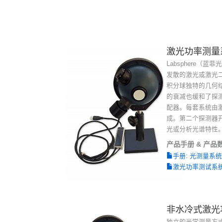
激光功率测量
Labsphere
发散的激光或激光
积分球独特的几何
的衰减也缓和了探
配器。每套系统由
成。第二个探测器
光或分析光谱特性
产品手册 & 产品
手册: 光测量系
激光功率测试系
非水冷式激光
独立的光学测量方式