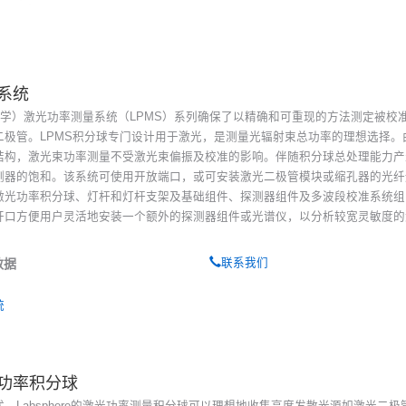
系统
（蓝菲光学）激光功率测量系统（LPMS）系列确保了以精确和可重现的方法测定被校
二极管。LPMS积分球专门设计用于激光，是测量光辐射束总功率的理想选择。
结构，激光束功率测量不受激光束偏振及校准的影响。伴随积分球总处理能力产
测器的饱和。该系统可使用开放端口，或可安装激光二极管模块或缩孔器的光纤
激光功率积分球、灯杆和灯杆支架及基础组件、探测器组件及多波段校准系统组
开口方便用户灵活地安装一个额外的探测器组件或光谱仪，以分析较宽灵敏度的
。
数据
联系我们
统
统
功率积分球
，Labsphere的激光功率测量积分球可以理想地收集高度发散光源如激光二极