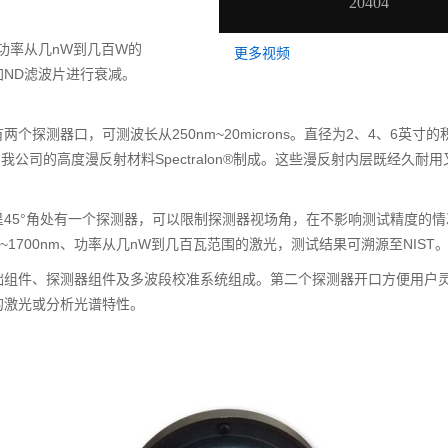
光功率从几nW到几百W的
更多视频
ND滤波片进行衰减。
探测器口，可测波长从250nm~20microns。直径为2、4、6英寸的
ld®，或由我公司的高度漫反射材料Spectralon®制成。这些漫反射内层既经久耐
45°角处有一个探测器，可以限制探测器视场角，在不影响测试精度的情
1700nm、功率从几nW到几百瓦范围的激光，测试结果可溯源至NIST
础组件、探测器组件及多波段校准系统组成。第二个探测器开口方便用户
的激光或分析光谱特性。