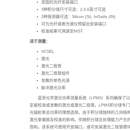
坚固的光纤安装端口
3种积分球尺寸可选：2,4,6英寸可选
3种探测器可选：Silicon (Si), InGaAs (IN)
可为光纤或者光谱仪预留出安装端口
校准结果可溯源至NIST
适于测量：
VCSEL
激光
激光二极管
激光二极管组件
发散的单色光源
脉冲激光功率
蓝菲光学激光功率测量系统（LPMS）系列确保了
定被校准或发散的激光或激光二极管。LPMS积分球专
光辐射束总功率的理想选择。由于积分球独特的几何结
激光束偏振及校准的影响。伴随积分球总处理能力产生
饱和。该系统可使用开放端口，或可安装激光二极管模