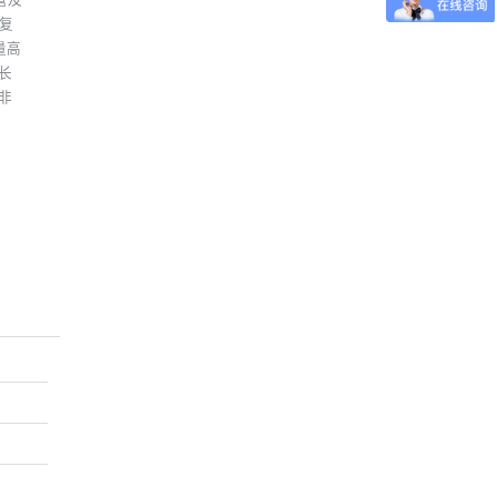
复
量高
波长
少非