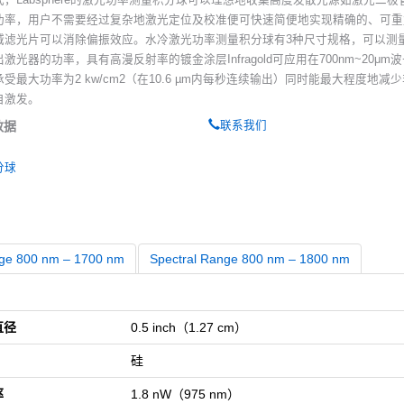
功率，用户不需要经过复杂地激光定位及校准便可快速简便地实现精确的、可重
减滤光片可以消除偏振效应。水冷激光功率测量积分球有3种尺寸规格，可以测
光器的功率，具有高漫反射率的镀金涂层Infragold可应用在700nm~20μm
受最大功率为2 kw/cm2（在10.6 µm内每秒连续输出）同时能最大程度地减
自激发。
数据
联系我们
统
分球
nge 800 nm – 1700 nm
Spectral Range 800 nm – 1800 nm
直径
0.5 inch（1.27 cm）
硅
率
1.8 nW（975 nm）