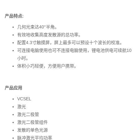
产品特点:
几何光束达40°半角。
有效地收集高度发散源的总功率。
配置4.3寸触摸屏，屏上最多可以预设十个波长的校准。
可连接电脑使用也可不连接电脑使用，锂电池供电可续航10
小时。
体积小巧轻便，方便用户携带。
产品应用
VCSEL
激光
激光二极管
激光二极管组件
发散的单色光源
脉冲激光平均功率