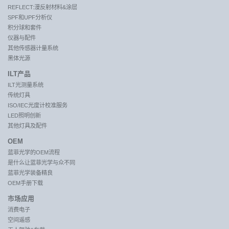
REFLECT:漫反射材料&涂层
SPF和UPF分析仪
积分球和套件
仪器与配件
其他传感器计量系统
黑体光源
ILT产品
ILT光测量系统
传统灯具
ISO/IEC光度计校准服务
LED照明创新
其他灯具及配件
OEM
蓝菲光学的OEM流程
是什么让蓝菲光学与众不同
蓝菲光学装备精良
OEM手册下载
市场应用
消费电子
空间遥感