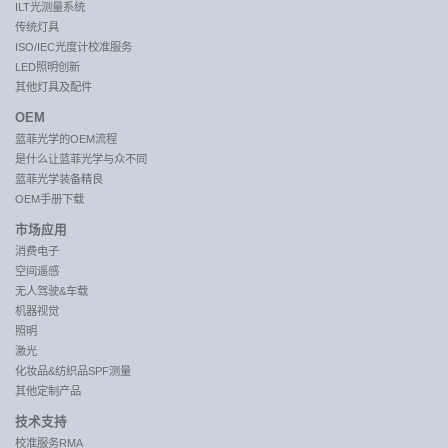
ILT光测量系统
传统灯具
ISO/IEC光度计校准服务
LED照明创新
其他灯具及配件
OEM
蓝菲光学的OEM流程
是什么让蓝菲光学与众不同
蓝菲光学装备精良
OEM手册下载
市场应用
消费电子
空间遥感
无人驾驶&车载
机器视觉
照明
激光
化妆品&纺织品SPF测量
其他定制产品
技术支持
校准服务RMA