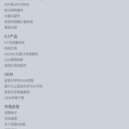
SPF和UPF分析仪
积分球和套件
仪器与配件
其他传感器计量系统
黑体光源
ILT产品
ILT光测量系统
传统灯具
ISO/IEC光度计校准服务
LED照明创新
其他灯具及配件
OEM
蓝菲光学的OEM流程
是什么让蓝菲光学与众不同
蓝菲光学装备精良
OEM手册下载
市场应用
消费电子
空间遥感
无人驾驶&车载