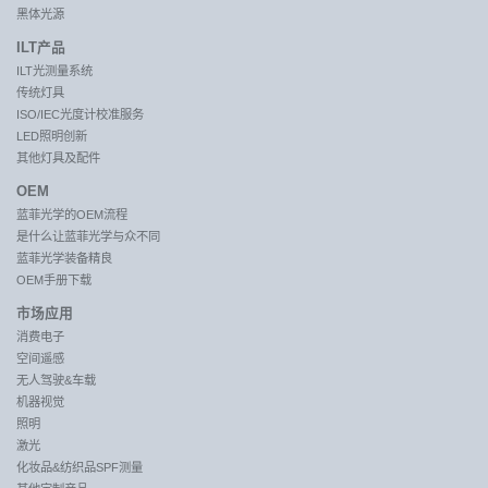
黑体光源
ILT产品
ILT光测量系统
传统灯具
ISO/IEC光度计校准服务
LED照明创新
其他灯具及配件
OEM
蓝菲光学的OEM流程
是什么让蓝菲光学与众不同
蓝菲光学装备精良
OEM手册下载
市场应用
消费电子
空间遥感
无人驾驶&车载
机器视觉
照明
激光
化妆品&纺织品SPF测量