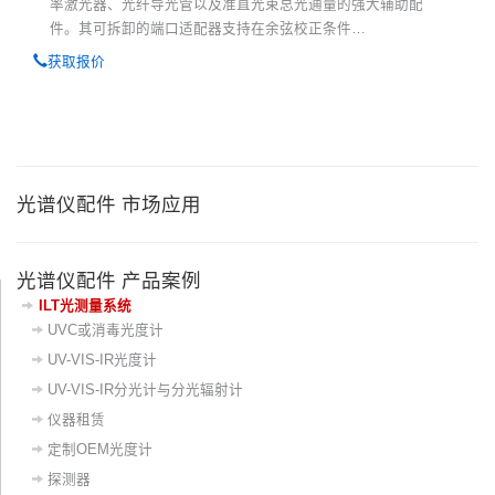
率激光器、光纤导光管以及准直光束总光通量的强大辅助配
件。其可拆卸的端口适配器支持在余弦校正条件…
获取报价
光谱仪配件 市场应用
光谱仪配件 产品案例
ILT光测量系统
UVC或消毒光度计
UV-VIS-IR光度计
UV-VIS-IR分光计与分光辐射计
仪器租赁
定制OEM光度计
探测器