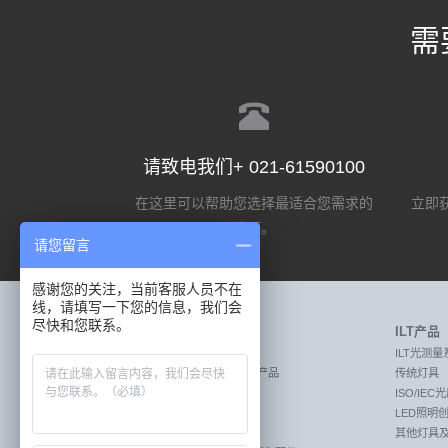
需
请致电我们+ 021-61590100
在这里可以帮助您选择最适合您需求的
立即获
选项。
请您留言
感谢您的关注，当前客服人员不在
线，请填写一下您的信息，我们会
尽快和您联系。
Labsphere产品
ILT产品
MEASURE:激光测量产品
ILT光测量
MEASURE:透射率和反射率测量产品
传统灯具
MEASURE:照明光测量产品
ISO/IE
CREATE:成像传感器校准系统
LED照明
CREATE:遥感校准系统
其他灯具