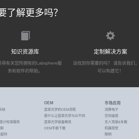
要了解更多吗？
知识资源库
定制解决方案
得有关您所拥有的Labsphere服
没找到你需要的吗？ 请告诉我们
务和软件的帮助。
可以构建它！
OEM
市场应用
系统
蓝菲光学的OEM流程
消费电子
是什么让蓝菲光学与众不同
空间遥感
C光度计校准服务
蓝菲光学装备精良
无人驾驶&车载
创新
OEM手册下载
机器视觉
及配件
照明