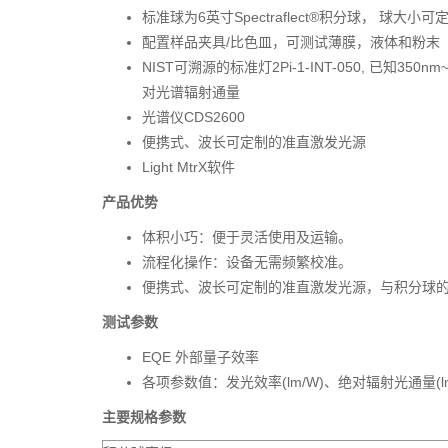
标准球为6英寸Spectraflect®积分球， 球大小可
配置样品夹具/比色皿，可测试薄膜，液体和粉末
NIST可溯源的标准灯2Pi-1-INT-050, 已知350n
对光谱辐射通量
光谱仪CDS2600
便携式、波长可定制的准直激发光源
Light MtrX软件
产品优势
体积小巧：便于灵活使用及运输。
流程化操作：设备无需频繁校准。
便携式、波长可定制的准直激发光源，与积分球
测试参数
EQE 外部量子效率
各项参数值：发光效率(lm/W)、绝对辐射光通量(lm)、
主要规格参数