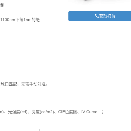
定制
获取报价
m~1100nm下每1nm的绝
的球口匹配，无需手动对准。
光强度(cd)、亮度(cd/m2)、CIE色度图、IV Curve…；