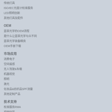
传统灯具
ISO/IEC光度计校准服务
LED照明创新
其他灯具及配件
OEM
蓝菲光学的OEM流程
是什么让蓝菲光学与众不同
蓝菲光学装备精良
OEM手册下载
市场应用
消费电子
空间遥感
无人驾驶&车载
机器视觉
照明
激光
化妆品&纺织品SPF测量
其他定制产品
技术支持
校准服务RMA