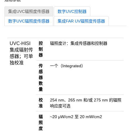
集成UVC辐照度传感器
数字UVC控制器
数字UVC辐照度传感器
集成FAR UV辐照度传感器
UVC-HISI
控
辐照度计：集成传感器和控制器
制
集成辐射传
器
感器；可单
独校准
传
一个（Integrated）
感
器
数
量
校
254 nm、265 nm 和/或 275 nm 的辐照
准
响应度可选
辐
~20 μW/cm2 至 20 mW/cm2
照
度