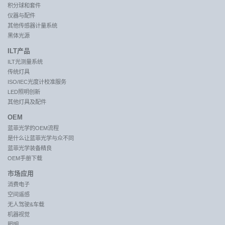
积分球和套件
仪器与配件
其他传感器计量系统
黑体光源
ILT产品
ILT光测量系统
传统灯具
ISO/IEC光度计校准服务
LED照明创新
其他灯具及配件
OEM
蓝菲光学的OEM流程
是什么让蓝菲光学与众不同
蓝菲光学装备精良
OEM手册下载
市场应用
消费电子
空间遥感
无人驾驶&车载
机器视觉
照明