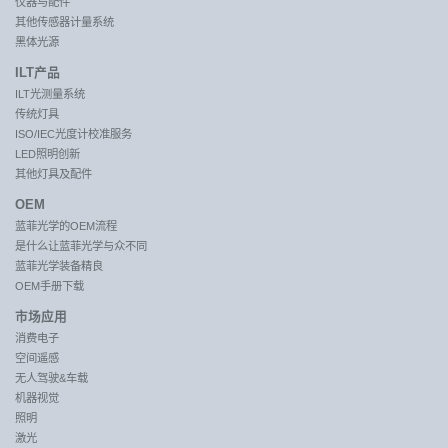
仪器与配件
其他传感器计量系统
黑体光源
ILT产品
ILT光测量系统
传统灯具
ISO/IEC光度计校准服务
LED照明创新
其他灯具及配件
OEM
蓝菲光学的OEM流程
是什么让蓝菲光学与众不同
蓝菲光学装备精良
OEM手册下载
市场应用
消费电子
空间遥感
无人驾驶&车载
机器视觉
照明
激光