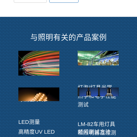
与照明有关的产品案例
灯泡/灯具光学、
光纤照明器积分
热学和电学性能
球测量系统
测试
LED测量
LM-82车用灯具
高精度UV LED
频闪测试方法
和照明器温控测