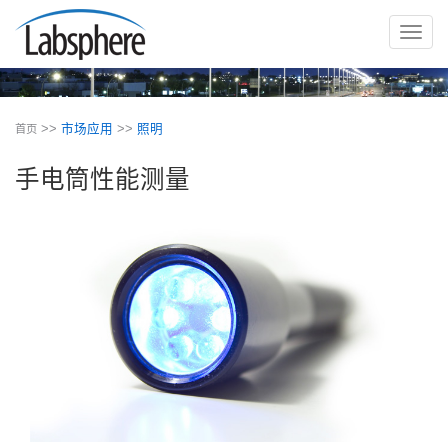
切
换
导
航
>>
市场应用
>>
照明
首页
手电筒性能测量