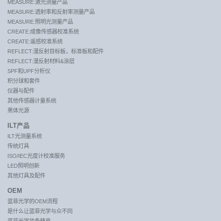
MEASURE:激光测量产品
MEASURE:透射率和反射率测量产品
MEASURE:照明光测量产品
CREATE:成像传感器校准系统
CREATE:遥感校准系统
REFLECT:漫反射目标板，标准板和配件
REFLECT:漫反射材料&涂层
SPF和UPF分析仪
积分球和套件
仪器与配件
其他传感器计量系统
黑体光源
ILT产品
ILT光测量系统
传统灯具
ISO/IEC光度计校准服务
LED照明创新
其他灯具及配件
OEM
蓝菲光学的OEM流程
是什么让蓝菲光学与众不同
蓝菲光学装备精良