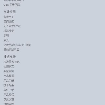
OEM手册下载
市场应用
消费电子
空间遥感
无人驾驶&车载
机器视觉
照明
激光
化妆品&纺织品SPF测量
其他定制产品
技术支持
校准服务RMA
视频欣赏
典型案例
产品数据
产品手册
技术指南
软件下载
产品质保
意见反馈
合同条款