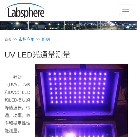
切
换
导
航
>>
市场应用
>>
照明
首页
UV LED光通量测量
针对
（UVA，UVB
和UVC）LED
和LED模块的
峰值波长，带
通，功率，效
率和稳定性性
能测量。