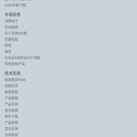
OEM手册下载
市场应用
消费电子
空间遥感
无人驾驶&车载
机器视觉
照明
激光
化妆品&纺织品SPF测量
其他定制产品
技术支持
校准服务RMA
视频欣赏
典型案例
产品数据
产品手册
技术指南
软件下载
产品质保
意见反馈
合同条款