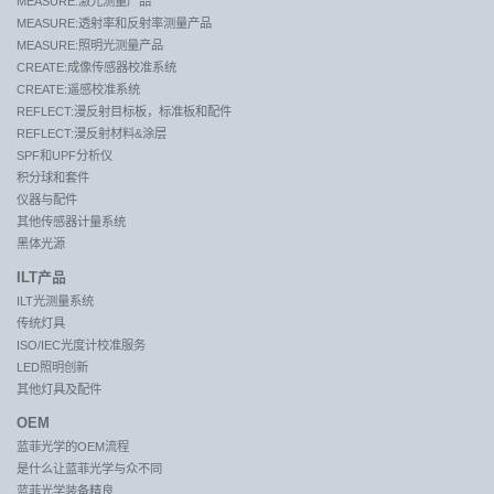
MEASURE:激光测量产品
MEASURE:透射率和反射率测量产品
MEASURE:照明光测量产品
CREATE:成像传感器校准系统
CREATE:遥感校准系统
REFLECT:漫反射目标板，标准板和配件
REFLECT:漫反射材料&涂层
SPF和UPF分析仪
积分球和套件
仪器与配件
其他传感器计量系统
黑体光源
ILT产品
ILT光测量系统
传统灯具
ISO/IEC光度计校准服务
LED照明创新
其他灯具及配件
OEM
蓝菲光学的OEM流程
是什么让蓝菲光学与众不同
蓝菲光学装备精良