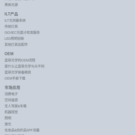
黑体光源
ILT产品
ILT光测量系统
传统灯具
ISO/IEC光度计校准服务
LED照明创新
其他灯具及配件
OEM
蓝菲光学的OEM流程
是什么让蓝菲光学与众不同
蓝菲光学装备精良
OEM手册下载
市场应用
消费电子
空间遥感
无人驾驶&车载
机器视觉
照明
激光
化妆品&纺织品SPF测量