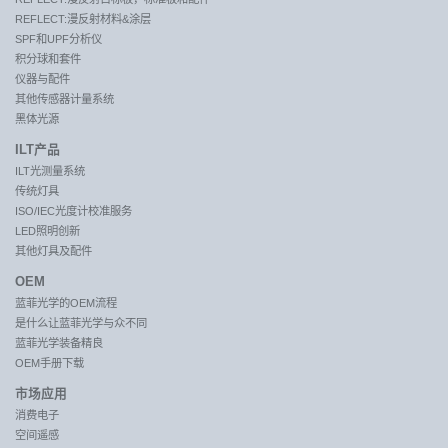
REFLECT:漫反射材料&涂层
SPF和UPF分析仪
积分球和套件
仪器与配件
其他传感器计量系统
黑体光源
ILT产品
ILT光测量系统
传统灯具
ISO/IEC光度计校准服务
LED照明创新
其他灯具及配件
OEM
蓝菲光学的OEM流程
是什么让蓝菲光学与众不同
蓝菲光学装备精良
OEM手册下载
市场应用
消费电子
空间遥感