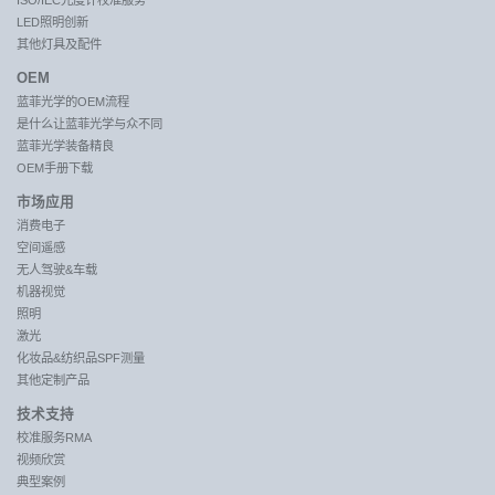
ISO/IEC光度计校准服务
LED照明创新
其他灯具及配件
OEM
蓝菲光学的OEM流程
是什么让蓝菲光学与众不同
蓝菲光学装备精良
OEM手册下载
市场应用
消费电子
空间遥感
无人驾驶&车载
机器视觉
照明
激光
化妆品&纺织品SPF测量
其他定制产品
技术支持
校准服务RMA
视频欣赏
典型案例