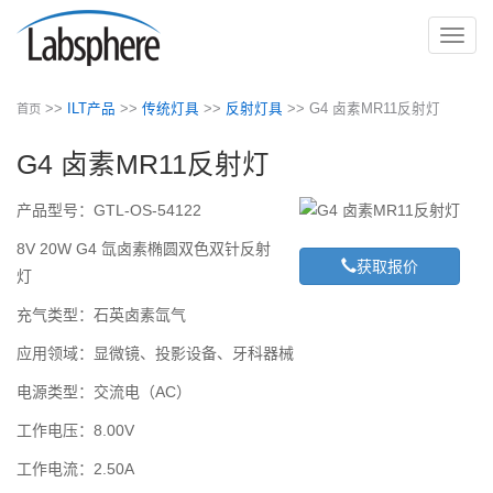
切
换
导
>>
ILT产品
>>
传统灯具
>>
反射灯具
>> G4 卤素MR11反射灯
首页
航
G4 卤素MR11反射灯
产品型号：GTL-OS-54122
8V 20W G4 氙卤素椭圆双色双针反射
获取报价
灯
充气类型：石英卤素氙气
应用领域：显微镜、投影设备、牙科器械
电源类型：交流电（AC）
工作电压：8.00V
工作电流：2.50A