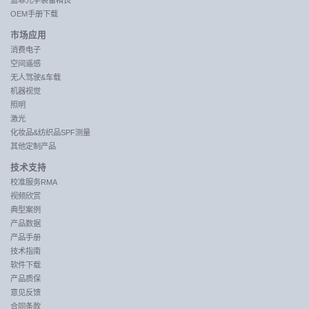
蓝菲光学装备精良
OEM手册下载
市场应用
消费电子
空间遥感
无人驾驶&车载
机器视觉
照明
激光
化妆品&纺织品SPF测量
其他定制产品
技术支持
校准服务RMA
视频欣赏
典型案例
产品数据
产品手册
技术指南
软件下载
产品质保
意见反馈
合同条款