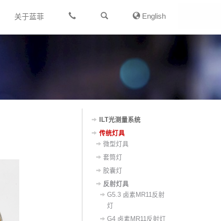
English
关于蓝菲
ILT光测量系统
传统灯具
微型灯具
套筒灯
胶囊灯
反射灯具
G5.3 卤素MR11反射
灯
G4 卤素MR11反射灯