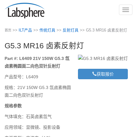
切
换
导
>>
ILT产品
>>
传统灯具
>>
反射灯具
>> G5.3 MR16 卤素反射灯
首页
航
G5.3 MR16 卤素反射灯
Part #: L6409 21V 150W G5.3 氙
卤素椭圆面二向色双针反射灯
获取报价
产品型号：L6409
规格：21V 150W G5.3 氙卤素椭圆
面二向色双针反射灯
规格参数
气体填充：石英卤素氙气
应用领域：显微镜、投影设备