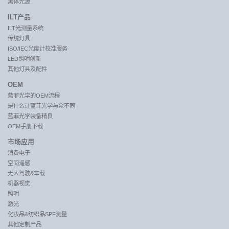
黑体光源
ILT产品
ILT光测量系统
传统灯具
ISO/IEC光度计校准服务
LED照明创新
其他灯具及配件
OEM
蓝菲光学的OEM流程
是什么让蓝菲光学与众不同
蓝菲光学装备精良
OEM手册下载
市场应用
消费电子
空间遥感
无人驾驶&车载
机器视觉
照明
激光
化妆品&纺织品SPF测量
其他定制产品