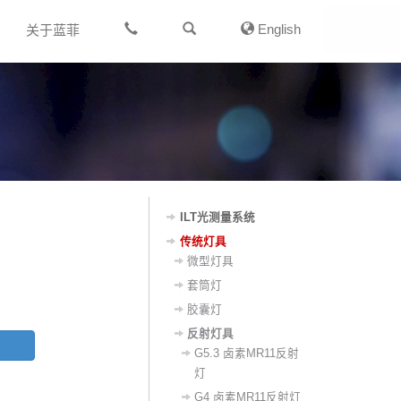
English
关于蓝菲
ILT光测量系统
传统灯具
微型灯具
套筒灯
胶囊灯
反射灯具
G5.3 卤素MR11反射
灯
G4 卤素MR11反射灯