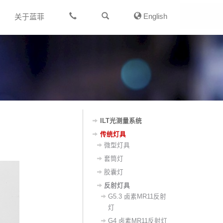
English
关于蓝菲
ILT光测量系统
传统灯具
微型灯具
套筒灯
胶囊灯
反射灯具
G5.3 卤素MR11反射
灯
G4 卤素MR11反射灯