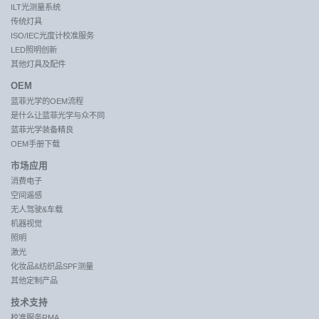
ILT光测量系统
传统灯具
ISO/IEC光度计校准服务
LED照明创新
其他灯具及配件
OEM
蓝菲光学的OEM流程
是什么让蓝菲光学与众不同
蓝菲光学装备精良
OEM手册下载
市场应用
消费电子
空间遥感
无人驾驶&车载
机器视觉
照明
激光
化妆品&纺织品SPF测量
其他定制产品
技术支持
校准服务RMA