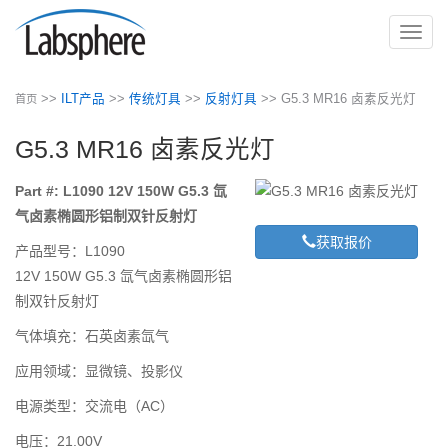
切
换
导
>>
ILT产品
>>
传统灯具
>>
反射灯具
>> ‌G5.3 MR16 卤素反光灯‌
首页
航
‌G5.3 MR16 卤素反光灯‌
Part #: L1090 12V 150W G5.3 氙
气卤素椭圆形铝制双针反射灯
获取报价
‌产品型号‌：L1090
12V 150W G5.3 氙气卤素椭圆形铝
制双针反射灯
‌气体填充‌：石英卤素氙气
‌应用领域‌：显微镜、投影仪
‌电源类型‌：交流电（AC）
‌电压：21.00V