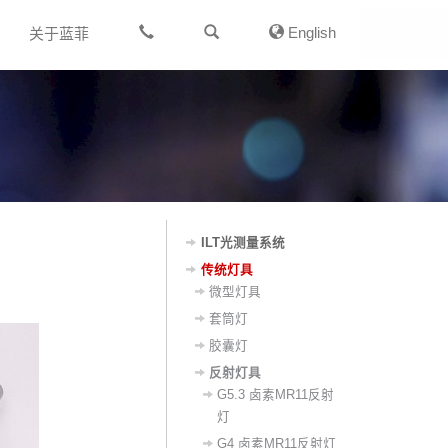
English
关于蓝菲
ILT光测量系统
传统灯具
微型灯具
套筒灯
胶囊灯
反射灯具
G5.3 卤素MR11反射
灯
G4 卤素MR11反射灯