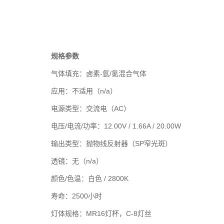
规格参数
气体填充：卤素-氩/氪混合气体
应用：不适用（n/a）
电源类型：交流电（AC）
电压/电流/功率：12.00V / 1.66A / 20.00W
输出类型：抛物线反射器（SP窄光斑）
透镜：无（n/a）
颜色/色温：白色 / 2800K
寿命：2500小时
灯体规格：MR16灯杯，C-8灯丝