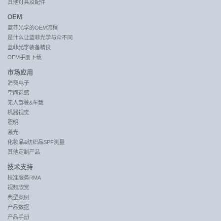
其他灯具及配件
OEM
蓝菲光学的OEM流程
是什么让蓝菲光学与众不同
蓝菲光学装备精良
OEM手册下载
市场应用
消费电子
空间遥感
无人驾驶&车载
机器视觉
照明
激光
化妆品&纺织品SPF测量
其他定制产品
技术支持
校准服务RMA
视频欣赏
典型案例
产品数据
产品手册