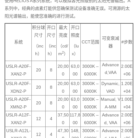
使用HELIOS A系列系统，可以模拟各光照级别的太阳光谱输出。A
系列中，经典的卤素灯能供您确保测试设备准确无误。可溯源的太
阳光谱输出，能使您准确的进行测试。
积分球
开口
最大
开口
尺寸
尺寸
亮度
照度
可变衰减
系统
CCT范围
#步数
（inc
（inc
（cd/
（lu
器
2
h）
h）
m
）
x）
Advance
USLR-A20F-
20,00
63,0
3000K –
2.00E
20
8
d,VAA
XAN2-P
0
00
6000K
+06
USLR-A20F-
20,00
63,0
3000K –
Dynamic,
1.20E
20
8
XDN2-P
0
00
6000K
VAD
+04
USLR-A20F-
20,00
63,0
3000K –
Manual, V
1.00E
20
8
XMN2-P
0
00
6000K
A-MM
+04
USLR-A12F-
37,50
117,8
3000K –
Advance
2.00E
12
4
XAN2-P
0
00
6000K
d, VAA
+06
USLR-A12L-
47,30
148,
3000K –
Advance
2.00E
12
4