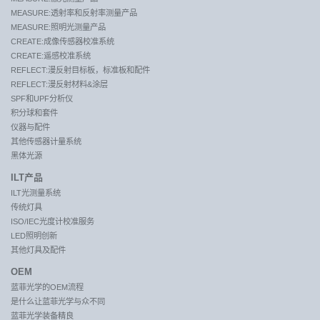
MEASURE:透射率和反射率测量产品
MEASURE:照明光测量产品
CREATE:成像传感器校准系统
CREATE:遥感校准系统
REFLECT:漫反射目标板，标准板和配件
REFLECT:漫反射材料&涂层
SPF和UPF分析仪
积分球和套件
仪器与配件
其他传感器计量系统
黑体光源
ILT产品
ILT光测量系统
传统灯具
ISO/IEC光度计校准服务
LED照明创新
其他灯具及配件
OEM
蓝菲光学的OEM流程
是什么让蓝菲光学与众不同
蓝菲光学装备精良