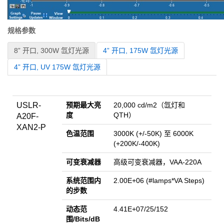
规格参数
8” 开口, 300W 氙灯光源
4” 开口, 175W 氙灯光源
4” 开口, UV 175W 氙灯光源
USLR-
预期最大亮
20,000 cd/m2（氙灯和
度
QTH）
A20F-
XAN2-P
色温范围
3000K (+/-50K) 至 6000K
(+200K/-400K)
可变衰减器
高级可变衰减器，VAA-220A
系统范围内
2.00E+06 (#lamps*VA Steps)
的步数
动态范
4.41E+07/25/152
围/Bits/dB