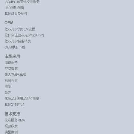
ISO/IEC光度计校准服务
LED照明创新
其他灯具及配件
OEM
蓝菲光学的OEM流程
是什么让蓝菲光学与众不同
蓝菲光学装备精良
OEM手册下载
市场应用
消费电子
空间遥感
无人驾驶&车载
机器视觉
照明
激光
化妆品&纺织品SPF测量
其他定制产品
技术支持
校准服务RMA
视频欣赏
典型案例