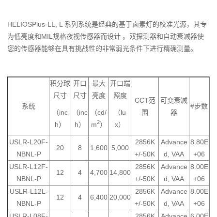
HELIOSPlus-LL, L 系列系统是经典的基于卤素灯的校准光源，其专
为低亮度和MIL规格夜视传感器而设计 。双探测器和自动衰减器使
您的传感器能够在具有挑战性的非常弱光条件下进行精确测量。
积分球
开口
最大
开口端
尺寸
尺寸
亮度
照度
CCT范
可变衰减
系统
#步数
（inc
（inc
（cd/
（lu
围
器
2
h）
h）
m
）
x）
USLR-L20F-
2856K
Advance
8.80E
20
8
1,600
5,000
NBNL-P
+/-50K
d, VAA
+06
USLR-L12F-
2856K
Advance
8.00E
12
4
4,700
14,800
NBNL-P
+/-50K
d, VAA
+06
USLR-L12L-
2856K
Advance
8.00E
12
4
6,400
20,000
NBNL-P
+/-50K
d, VAA
+06
USLR-L08F-
2856K
Advance
6.00E