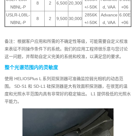
8
2
6,500
20,300
NBNL-P
+/-50K
d, VAA
+06
USLR-L08L-
2856K
Advance
6.00E
8
2
9,500
30,000
NBNL-P
+/-50K
d, VAA
+06
备注：根据客户应用和所需的不确定性等级，可能需要自定义校准
来表征不同操作条件下的系统。我们的应用工程师很乐意与您讨论
这一问题，并帮助自定义完美的系统和校准，以满足您的要求。
整个光谱范围内的灵敏度
使用 HELIOSPlus L 系列双探测器可准确监控弱光相机的动态范
围。 SD-S1 和 SD-L1 硅探测器是大有效面积探测器，在很宽的温
度和光照水平范围内具有非常好的稳定输出。 L1 提供极低的光照水
平能力。