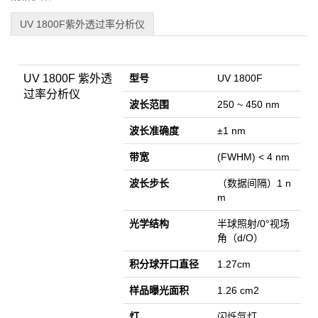
UV 1800F紫外透过率分析仪
UV 1800F 紫外透
型号
UV 1800F
过率分析仪
波长范围
250 ~ 450 nm
波长准确度
±1 nm
带宽
(FWHM) < 4 nm
波长步长
（数据间隔）1 n
m
光学结构
半球照射/0°视场
角（d/O）
积分球开口直径
1.27cm
样品曝光面积
1.26 cm2
灯
闪烁氙灯