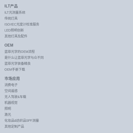
ILT产品
ILT光测量系统
传统灯具
ISO/IEC光度计校准服务
LED照明创新
其他灯具及配件
OEM
蓝菲光学的OEM流程
是什么让蓝菲光学与众不同
蓝菲光学装备精良
OEM手册下载
市场应用
消费电子
空间遥感
无人驾驶&车载
机器视觉
照明
激光
化妆品&纺织品SPF测量
其他定制产品