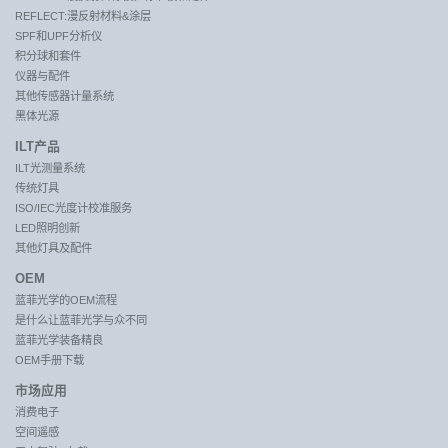
REFLECT:漫反射材料&涂层
SPF和UPF分析仪
积分球和套件
仪器与配件
其他传感器计量系统
黑体光源
ILT产品
ILT光测量系统
传统灯具
ISO/IEC光度计校准服务
LED照明创新
其他灯具及配件
OEM
蓝菲光学的OEM流程
是什么让蓝菲光学与众不同
蓝菲光学装备精良
OEM手册下载
市场应用
消费电子
空间遥感