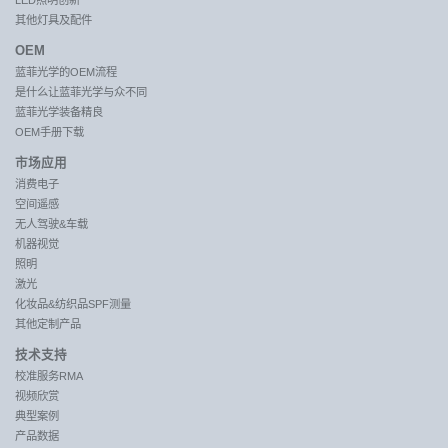
LED照明创新
其他灯具及配件
OEM
蓝菲光学的OEM流程
是什么让蓝菲光学与众不同
蓝菲光学装备精良
OEM手册下载
市场应用
消费电子
空间遥感
无人驾驶&车载
机器视觉
照明
激光
化妆品&纺织品SPF测量
其他定制产品
技术支持
校准服务RMA
视频欣赏
典型案例
产品数据