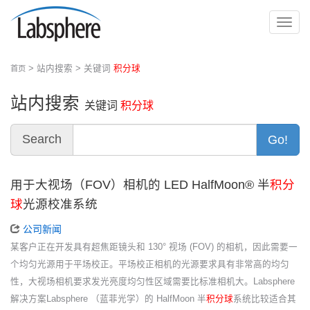
切
换
导
> 站内搜索 > 关键词
积分球
首页
航
站内搜索
关键词
积分球
Search
Go!
用于大视场（FOV）相机的 LED HalfMoon® 半
积分
球
光源校准系统
公司新闻
某客户正在开发具有超焦距镜头和 130° 视场 (FOV) 的相机，因此需要一
个均匀光源用于平场校正。平场校正相机的光源要求具有非常高的均匀
性，大视场相机要求发光亮度均匀性区域需要比标准相机大。Labsphere
解决方案Labsphere （蓝菲光学）的 HalfMoon 半
积分球
系统比较适合其