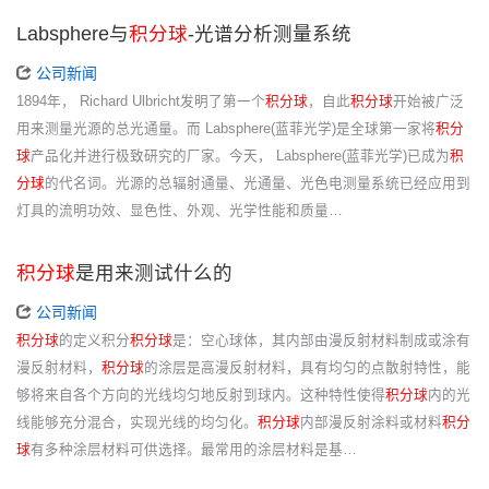
Labsphere与
积分球
-光谱分析测量系统
公司新闻
1894年， Richard Ulbricht发明了第一个
积分球
，自此
积分球
开始被广泛
用来测量光源的总光通量。而 Labsphere(蓝菲光学)是全球第一家将
积分
球
产品化并进行极致研究的厂家。今天， Labsphere(蓝菲光学)已成为
积
分球
的代名词。光源的总辐射通量、光通量、光色电测量系统已经应用到
灯具的流明功效、显色性、外观、光学性能和质量…
积分球
是用来测试什么的
公司新闻
积分球
的定义积分
积分球
是：空心球体，其内部由漫反射材料制成或涂有
漫反射材料，
积分球
的涂层是高漫反射材料，具有均匀的点散射特性，能
够将来自各个方向的光线均匀地反射到球内。这种特性使得
积分球
内的光
线能够充分混合，实现光线的均匀化。
积分球
内部漫反射涂料或材料
积分
球
有多种涂层材料可供选择。最常用的涂层材料是基…