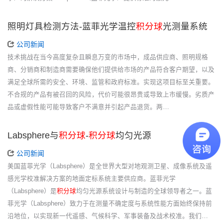
照明灯具检测方法-蓝菲光学温控
积分球
光测量系统
公司新闻
技术挑战在当今高度复杂且瞬息万变的市场中，成品供应商、照明规格
商、分销商和制造商需要确保他们提供给市场的产品符合客户期望，以及
满足全球所需的安全、环境、监管和政府标准。实现这项目标至关重要。
不合规的产品有被召回的风险，代价可能很昂贵或导致上市缓慢。劣质产
品或虚假性能可能导致客户不满意并引起产品退货。两…
Labsphere与
积分球
-
积分球
均匀光源
公司新闻
美国蓝菲光学（Labsphere）是全世界大型对地观测卫星、成像系统及遥
感光学校准解决方案的地面定标系统主要供应商。蓝菲光学
（Labsphere）是
积分球
均匀光源系统设计与制造的全球领导者之一。蓝
菲光学（Labsphere）致力于在测量不确定度与系统性能方面始终保持前
沿地位，以实现新一代遥感、气候科学、军事装备及战术校准。我们…