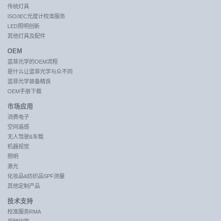
传统灯具
ISO/IEC光度计校准服务
LED照明创新
其他灯具及配件
OEM
蓝菲光学的OEM流程
是什么让蓝菲光学与众不同
蓝菲光学装备精良
OEM手册下载
市场应用
消费电子
空间遥感
无人驾驶&车载
机器视觉
照明
激光
化妆品&纺织品SPF测量
其他定制产品
技术支持
校准服务RMA