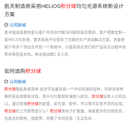
航天制造商采用HELIOS
积分球
均匀光源系统新设计
方案
公司新闻
技术挑战该案例是与客户共同合作解决问题的真实案例，客户想要定制一
套HELIOS系统，要求系统不仅提供了完美的生产测试解决方案，还能使
客户将多个测试合并到一个系统中，以提高其在他们的产品验证过程中效
率并降低复杂性。商业挑战图1 无人机
如何选购
积分球
公司新闻
积分球
看起来很简单:该光学设备包括一个中空的球形腔体，内部涂有特
殊的高反射朗伯涂层，用于均匀散射和漫射入射光。
积分球
设有入口和出
口。通过变换
积分球
的配置，如光源、配件、开口等可实现不同的应用。
积分球
的工作原理是什么？
积分球
类似于扩散器，保留更多的光线信息，
包括光的颜色、强度等，忽略了空间信息（无法告诉…