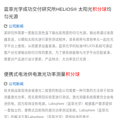
蓝菲光学成功交付研究所HELIOS® 太阳光
积分球
均
匀光源
公司新闻
某研究所需要一套能在高色温下输出高亮度的均匀光源。输出将通过准直
器发送，以模拟太阳光进行某些测试程序。该系统将与其他单元一起在光
学平台上使用，从而要求设备紧凑。蓝菲光学的标准HELIOS系统可满足
客户对光谱输出和均匀性的要求。为了使系统能够与光学平台匹配紧凑，
需要对产品进行设计更新，产品特点：大功率氙灯光源…
便携式电池供电激光功率测量
积分球
公司新闻
技术挑战某现场安装激光二极管的制造公司需要一种可靠的方法用于现场
测量激光功率，而无需带回实验室进行测试。激光测量系统需要完全由电
池供电，因为现场没有电源。Labsphere（蓝菲光学）根据客户要求提供
一套独立的、便携式且耐用的激光功率测试系统。Labsphere（蓝菲光
学）的解决方案Labsphere （蓝菲光学）提供标准的激光…