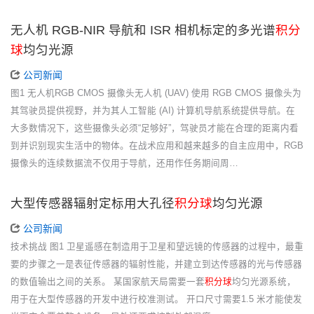
无人机 RGB-NIR 导航和 ISR 相机标定的多光谱
积分
球
均匀光源
公司新闻
图1 无人机RGB CMOS 摄像头无人机 (UAV) 使用 RGB CMOS 摄像头为
其驾驶员提供视野，并为其人工智能 (AI) 计算机导航系统提供导航。在
大多数情况下，这些摄像头必须“足够好”，驾驶员才能在合理的距离内看
到并识别现实生活中的物体。在战术应用和越来越多的自主应用中，RGB
摄像头的连续数据流不仅用于导航，还用作任务期间周…
大型传感器辐射定标用大孔径
积分球
均匀光源
公司新闻
技术挑战 图1 卫星遥感在制造用于卫星和望远镜的传感器的过程中，最重
要的步骤之一是表征传感器的辐射性能，并建立到达传感器的光与传感器
的数值输出之间的关系。 某国家航天局需要一套
积分球
均匀光源系统，
用于在大型传感器的开发中进行校准测试。 开口尺寸需要1.5 米才能使发