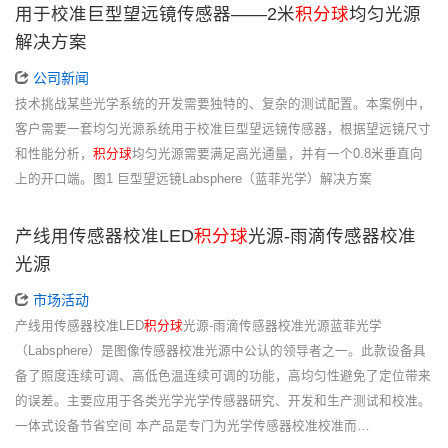
用于校准巨型望远镜传感器——2米
积分球
均匀光源
解决方案
公司新闻
技术挑战某些光学系统的开发需要独特的、复杂的测试配置。本案例中，
客户需要一套均匀光源系统用于校准巨型望远镜传感器，根据望远镜尺寸
和性能分析，
积分球
均匀光源需要满足高光通量，并有一个0.8米垂直向
上的开口端。图1 巨型望远镜Labsphere（蓝菲光学）解决方案
产线用传感器校准LED
积分球
光源-雨滴传感器校准
光源
市场活动
产线用传感器校准LED
积分球
光源-雨滴传感器校准光源蓝菲光学
（Labsphere）是图像传感器校准光源中公认的领导者之一。此款设备具
备了照度连续可调、高低色温连续可调的功能，高均匀性避免了定位带来
的误差。主要应用于各类光学光学传感器研究、开发和生产测试和校准。
一体式设备节省空间 本产品是专门为光学传感器校准校准而…