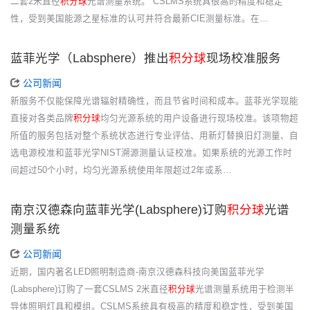
二套2米直径
积分球
光谱测量系统。 CSLMS系统具很高的精度和稳定
性，受到美国能源之星标准的认可并符合最新CIE测量标准。在…
蓝菲光学（Labsphere）推出
积分球
现场校准服务
公司新闻
新服务不仅能保障光谱辐射精确性，而且节省时间和成本。蓝菲光学现能
直接对各类品牌
积分球
均匀光源系统的用户设备进行现场校准。该项物超
所值的服务包括对整个系统状态进行专业评估、用新灯替换旧灯测量、自
选电源校准和蓝菲光学NIST溯源测量认证校准。如果系统的光源工作时
间超过50个小时，均匀光源系统使用年限超过2年或系…
南京汉德森向蓝菲光学(Labsphere)订购
积分球
光谱
测量系统
公司新闻
近期，国内著名LED照明制造商-南京汉德森科技向美国蓝菲光学
(Labsphere)订购了一套CSLMS 2米直径
积分球
光谱测量系统用于检测半
导体照明灯具和模组。CSLMS系统具有极高的精度和稳定性，受到美国