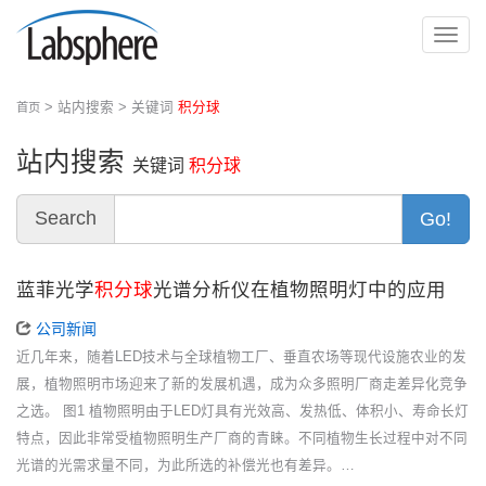
切
换
导
> 站内搜索 > 关键词
积分球
首页
航
站内搜索
关键词
积分球
Search
Go!
蓝菲光学
积分球
光谱分析仪在植物照明灯中的应用
公司新闻
近几年来，随着LED技术与全球植物工厂、垂直农场等现代设施农业的发
展，植物照明市场迎来了新的发展机遇，成为众多照明厂商走差异化竞争
之选。 图1 植物照明由于LED灯具有光效高、发热低、体积小、寿命长灯
特点，因此非常受植物照明生产厂商的青睐。不同植物生长过程中对不同
光谱的光需求量不同，为此所选的补偿光也有差异。…