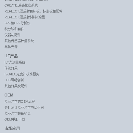
CREATE:遥感校准系统
REFLECT:漫反射目标板，标准板和配件
REFLECT:漫反射材料&涂层
SPF和UPF分析仪
积分球和套件
仪器与配件
其他传感器计量系统
黑体光源
ILT产品
ILT光测量系统
传统灯具
ISO/IEC光度计校准服务
LED照明创新
其他灯具及配件
OEM
蓝菲光学的OEM流程
是什么让蓝菲光学与众不同
蓝菲光学装备精良
OEM手册下载
市场应用