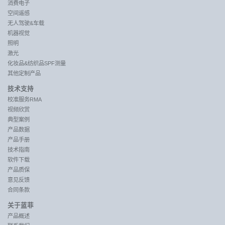
消费电子
空间遥感
无人驾驶&车载
机器视觉
照明
激光
化妆品&纺织品SPF测量
其他定制产品
技术支持
校准服务RMA
视频欣赏
典型案例
产品数据
产品手册
技术指南
软件下载
产品质保
意见反馈
合同条款
关于蓝菲
产品概述