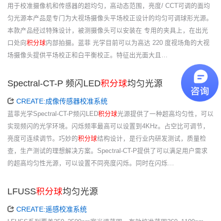
用于校准摄像机和传感器的超均匀，高动态范围，亮度/ CCT可调的面均
匀光源本产品是专门为大视场摄像头平场校正设计的均匀可调球形光源。
本款产品经过特殊设计，被测摄像头可以安装在 专用的夹具上，在出光
口处向
积分球
内部拍摄。蓝菲 光学目前可以为高达 220 度视场角的大视
场摄像头提供平场校正和白平衡校正。特征出光面大且…
Spectral-CT-P 频闪LED
积分球
均匀光源
CREATE:成像传感器校准系统
蓝菲光学Spectral-CT-P频闪LED
积分球
光源提供了一种超高均匀性，可以
实现频闪的光学环境。闪烁频率最高可以设置到4KHz。占空比可调节，
亮度可连续调节。巧妙的
积分球
结构设计，是行业内研发测试，质量检
查，生产测试的理想解决方案。Spectral-CT-P提供了可以满足用户需求
的超高均匀性光源，可以设置不同亮度闪烁。同时在闪烁…
LFUSS
积分球
均匀光源
CREATE:遥感校准系统