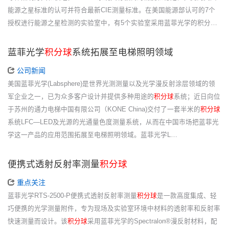
能源之星标准的认可并符合最新CIE测量标准。在美国能源部认可的7个
授权进行能源之星检测的实验室中，有5个实验室采用蓝菲光学的积分…
蓝菲光学
积分球
系统拓展至电梯照明领域
公司新闻
美国蓝菲光学(Labsphere)是世界光测测量以及光学漫反射涂层领域的领
军企业之一，已为众多客户设计并提供多种用途的
积分球
系统；近日向位
于苏州的通力电梯中国有限公司（KONE China)交付了一套半米的
积分球
系统LFC—LED及光源的光通量色度测量系统，从而在中国市场把蓝菲光
学这一产品的应用范围拓展至电梯照明领域。蓝菲光学L…
便携式透射反射率测量
积分球
重点关注
蓝菲光学RTS-2500-P便携式透射反射率测量
积分球
是一款高度集成、轻
巧便携的光学测量附件，专为现场及实验室环境中材料的透射率和反射率
快速测量而设计。该
积分球
采用蓝菲光学的Spectralon®漫反射材料，配