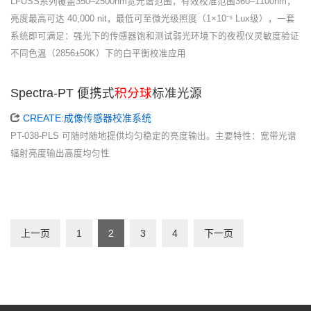
LFUSS系列覆盖350–2500nm宽光谱范围，有效校准范围360–1100nm，
亮度最高可达 40,000 nit，最低可至微光级照度（1×10⁻⁶ Lux级），一套
系统即可满足：强光下的传感器饱和测试弱光环境下的夜视仪灵敏度验证
不同色温（2856±50K）下的白平衡校准应用
Spectra-PT 便携式
积分球
标准光源
CREATE:成像传感器校准系统
PT-038-PLS 可随时随地提供均匀稳定的亮度输出。主要特性：宽带光谱
辐射亮度输出高度均匀性
上一页
1
2
3
4
下一页