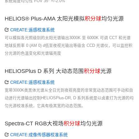
系统角度均匀性 FOV 35° +/-2.0%
HELIOS® Plus-AMA 太阳光模拟
积分球
均匀光源
CREATE:遥感校准系统
可以模拟各光照级别的太阳光谱输出3000K 至 6000K 可调 CCT 和光谱
地球反照率 0 (AM 0) d低至夜视光输出等级含 CCD 光谱仪，可以监控积
分光源的色温变化和光谱辐亮度
HELIOSPlus D 系列 大动态范围
积分球
光源
CREATE:遥感校准系统
宽带3000K类黑体光谱从全日光到夜视亮度的非常宽动态范围可手动和自
动进行光谱输出控制HELIOSPlus-DR, D 系列系统是以卤素灯为光源的均
匀光源校准系统，它具有极其宽的动态范围。
Spectra-CT RGB大视场
积分球
均匀光源
CREATE:成像传感器校准系统