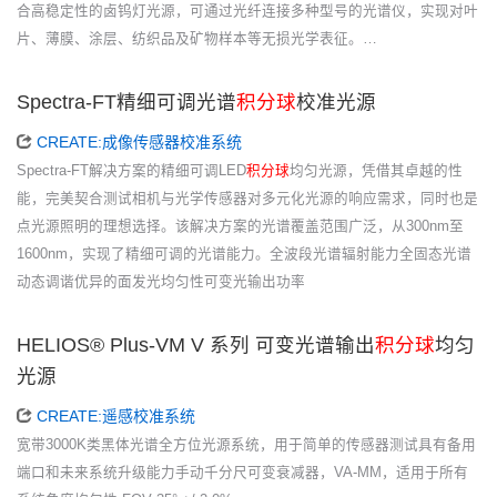
合高稳定性的卤钨灯光源，可通过光纤连接多种型号的光谱仪，实现对叶
片、薄膜、涂层、纺织品及矿物样本等无损光学表征。…
Spectra-FT精细可调光谱
积分球
校准光源
CREATE:成像传感器校准系统
Spectra-FT解决方案的精细可调LED
积分球
均匀光源，凭借其卓越的性
能，完美契合测试相机与光学传感器对多元化光源的响应需求，同时也是
点光源照明的理想选择。该解决方案的光谱覆盖范围广泛，从300nm至
1600nm，实现了精细可调的光谱能力。全波段光谱辐射能力全固态光谱
动态调谐优异的面发光均匀性可变光输出功率
HELIOS® Plus-VM V 系列 可变光谱输出
积分球
均匀
光源
CREATE:遥感校准系统
宽带3000K类黑体光谱全方位光源系统，用于简单的传感器测试具有备用
端口和未来系统升级能力手动千分尺可变衰减器，VA-MM，适用于所有