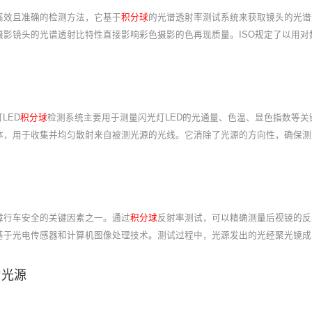
高效且准确的检测方法，它基于
积分球
的光谱透射率测试系统来获取镜头的光谱
影镜头的光谱透射比特性直接影响彩色摄影的色再现质量。ISO规定了以用对
LED
积分球
检测系统主要用于测量闪光灯LED的光通量、色温、显色指数等
体，用于收集并均匀散射来自被测光源的光线。它消除了光源的方向性，确保测
障行车安全的关键因素之一。通过
积分球
反射率测试，可以精确测量后视镜的反
基于光电传感器和计算机图像处理技术。测试过程中，光源发出的光经聚光镜成
匀光源