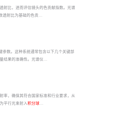
透射比，进而评估镜头的色贡献指数。光谱
数透射比为基础的色贡…
关键参数。这种系统通常包含以下几个关键部
量结果的准确性。光谱仪…
射率，确保其符合国家标准和行业要求，从
为平行光束射入
积分球
…