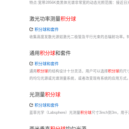
特点:宽带2856K类黑体光谱非常宽的动态光照范围：接
激光功率测量
积分球
积分球和套件
收集高度发散光源如激光二极管及平行光束的总辐射功率。特
通用
积分球
和套件
积分球和套件
通用
积分球
的结构设计十分灵活，用户可以选择
积分球
的尺
的均匀光源或光谱测量系统，或者改变现有系统的应用方式
光测量
积分球
积分球和套件
蓝菲光学（Labsphere）光测量
积分球
尺寸3inch到3m，
两米垂直
积分球
均匀光源