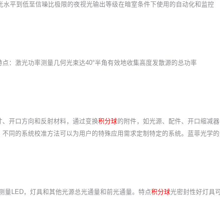
近日光水平到低至信噪比极限的夜视光输出等级在暗室条件下使用的自动化和监控
点：激光功率测量几何光束达40°半角有效地收集高度发散源的总功率
寸、开口方向和反射材料，通过变换
积分球
的附件，如光源、配件、开口缩减器
。不同的系统校准方法可以为用户的特殊应用需求定制特定的系统。蓝菲光学的
用于测量LED，灯具和其他光源总光通量和前光通量。特点
积分球
光密封性好灯具