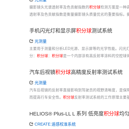
摄影镜头光谱透射率及色贡献指数的
积分球
检测方案是一种
透射率及色贡献指数是衡量摄影镜头质量优劣的重要指标。摄
手机闪光灯和显示屏
积分球
测试系统
光测量
主要用于测量和分析LED光源、显示屏等的光学性能。闪光灯
分：
积分球
：
积分球
是一个内部涂有高反射率涂料的空腔球
汽车后视镜
积分球
高精度反射率测试系统
光测量
汽车后视镜的反射率直接影响到驾驶员的视野清晰度，是保
而提高行车安全性。
积分球
反射率测试系统的工作原理主要
HELIOS® Plus-LL L 系列 低亮度
积分球
均
CREATE:遥感校准系统