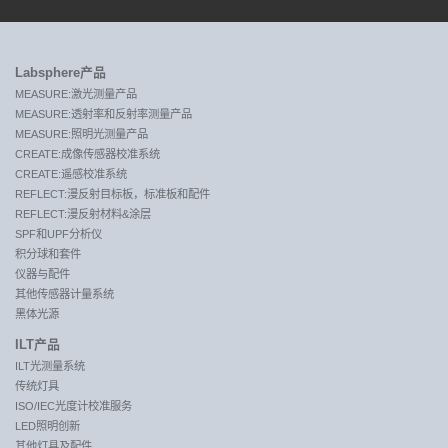
Labsphere产品
MEASURE:激光测量产品
MEASURE:透射率和反射率测量产品
MEASURE:照明光测量产品
CREATE:成像传感器校准系统
CREATE:遥感校准系统
REFLECT:漫反射目标板，标准板和配件
REFLECT:漫反射材料&涂层
SPF和UPF分析仪
积分球和套件
仪器与配件
其他传感器计量系统
黑体光源
ILT产品
ILT光测量系统
传统灯具
ISO/IEC光度计校准服务
LED照明创新
其他灯具及配件