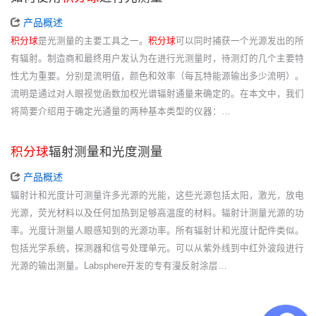
产品概述
积分球
是光测量的主要工具之一。
积分球
可以同时捕获一个光源发出的所
有辐射。制造商和最终用户发认为在进行光测量时，待测灯的几个主要特
性尤为重要。分别是流明值，颜色和效率（每瓦特能源输出多少流明）。
流明是通过对人眼视觉函数加权光谱辐射通量来确定的。在本文中，我们
将简要介绍用于确定光通量的两种基本类型的仪器：…
积分球
辐射测量和光度测量
产品概述
辐射计和光度计可测量许多光源的光能，这些光源包括太阳，激光，放电
光源，荧光材料以及任何加热到足够高温度的材料。辐射计测量光源的功
率。光度计测量人眼感知到的光源功率。所有辐射计和光度计配件类似。
包括光学系统，探测器和信号处理单元。可以从紫外线到中红外波段进行
光源的输出测量。Labsphere开发的专有漫反射涂层…