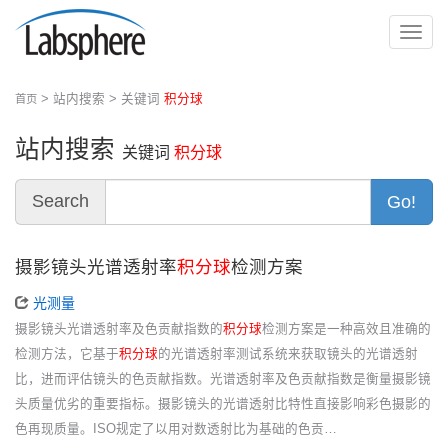
切
换
导
> 站内搜索 > 关键词
积分球
首页
航
站内搜索
关键词
积分球
Search
Go!
摄影镜头光谱透射率
积分球
检测方案
光测量
摄影镜头光谱透射率及色贡献指数的
积分球
检测方案是一种高效且准确的
检测方法，它基于
积分球
的光谱透射率测试系统来获取镜头的光谱透射
比，进而评估镜头的色贡献指数。光谱透射率及色贡献指数是衡量摄影镜
头质量优劣的重要指标。摄影镜头的光谱透射比特性直接影响彩色摄影的
色再现质量。ISO规定了以用对数透射比为基础的色贡…