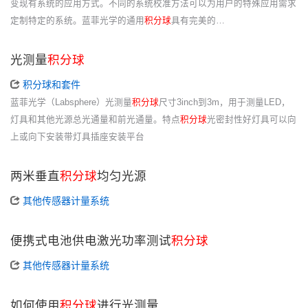
变现有系统的应用方式。不同的系统校准方法可以为用户的特殊应用需求
定制特定的系统。蓝菲光学的通用
积分球
具有完美的…
光测量
积分球
积分球和套件
蓝菲光学（Labsphere）光测量
积分球
尺寸3inch到3m，用于测量LED，
灯具和其他光源总光通量和前光通量。特点
积分球
光密封性好灯具可以向
上或向下安装带灯具插座安装平台
两米垂直
积分球
均匀光源
其他传感器计量系统
便携式电池供电激光功率测试
积分球
其他传感器计量系统
如何使用
积分球
进行光测量