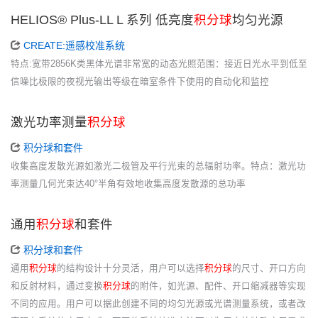
HELIOS® Plus-LL L 系列 低亮度
积分球
均匀光源
CREATE:遥感校准系统
特点:宽带2856K类黑体光谱非常宽的动态光照范围：接近日光水平到低至
信噪比极限的夜视光输出等级在暗室条件下使用的自动化和监控
激光功率测量
积分球
积分球和套件
收集高度发散光源如激光二极管及平行光束的总辐射功率。特点：激光功
率测量几何光束达40°半角有效地收集高度发散源的总功率
通用
积分球
和套件
积分球和套件
通用
积分球
的结构设计十分灵活，用户可以选择
积分球
的尺寸、开口方向
和反射材料，通过变换
积分球
的附件，如光源、配件、开口缩减器等实现
不同的应用。用户可以据此创建不同的均匀光源或光谱测量系统，或者改