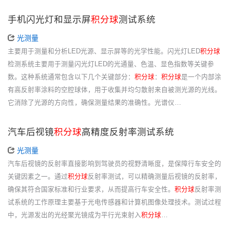
手机闪光灯和显示屏
积分球
测试系统
光测量
主要用于测量和分析LED光源、显示屏等的光学性能。闪光灯LED
积分球
检测系统主要用于测量闪光灯LED的光通量、色温、显色指数等关键参
数。这种系统通常包含以下几个关键部分：
积分球
：
积分球
是一个内部涂
有高反射率涂料的空腔球体，用于收集并均匀散射来自被测光源的光线。
它消除了光源的方向性，确保测量结果的准确性。光谱仪…
汽车后视镜
积分球
高精度反射率测试系统
光测量
汽车后视镜的反射率直接影响到驾驶员的视野清晰度，是保障行车安全的
关键因素之一。通过
积分球
反射率测试，可以精确测量后视镜的反射率，
确保其符合国家标准和行业要求，从而提高行车安全性。
积分球
反射率测
试系统的工作原理主要基于光电传感器和计算机图像处理技术。测试过程
中，光源发出的光经聚光镜成为平行光束射入
积分球
…