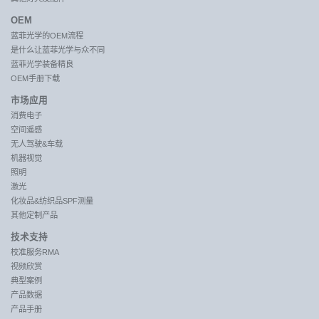
OEM
蓝菲光学的OEM流程
是什么让蓝菲光学与众不同
蓝菲光学装备精良
OEM手册下载
市场应用
消费电子
空间遥感
无人驾驶&车载
机器视觉
照明
激光
化妆品&纺织品SPF测量
其他定制产品
技术支持
校准服务RMA
视频欣赏
典型案例
产品数据
产品手册