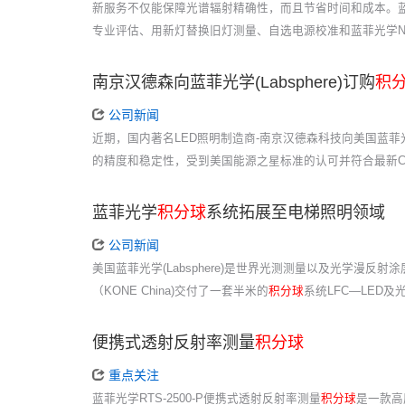
新服务不仅能保障光谱辐射精确性，而且节省时间和成本。
专业评估、用新灯替换旧灯测量、自选电源校准和蓝菲光学N
南京汉德森向蓝菲光学(Labsphere)订购
积
公司新闻
近期，国内著名LED照明制造商-南京汉德森科技向美国蓝菲光学(L
的精度和稳定性，受到美国能源之星标准的认可并符合最新C
蓝菲光学
积分球
系统拓展至电梯照明领域
公司新闻
美国蓝菲光学(Labsphere)是世界光测测量以及光学漫
（KONE China)交付了一套半米的
积分球
系统LFC—LED
便携式透射反射率测量
积分球
重点关注
蓝菲光学RTS-2500-P便携式透射反射率测量
积分球
是一款高