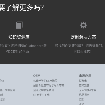
要了解更多吗？
知识资源库
定制解决方案
得有关您所拥有的Labsphere服
没找到你需要的吗？ 请告诉我们
务和软件的帮助。
可以构建它！
OEM
市场应用
系统
蓝菲光学的OEM流程
消费电子
是什么让蓝菲光学与众不同
空间遥感
C光度计校准服务
蓝菲光学装备精良
无人驾驶&车载
创新
OEM手册下载
机器视觉
及配件
照明
激光