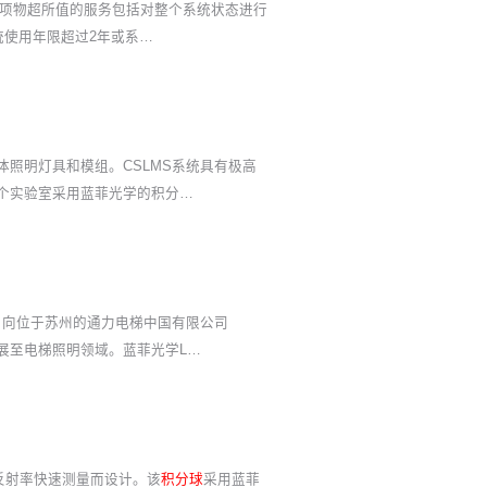
项物超所值的服务包括对整个系统状态进行
统使用年限超过2年或系…
体照明灯具和模组。CSLMS系统具有极高
5个实验室采用蓝菲光学的积分…
日向位于苏州的通力电梯中国有限公司
展至电梯照明领域。蓝菲光学L…
反射率快速测量而设计。该
积分球
采用蓝菲