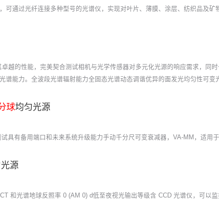
钨灯光源，可通过光纤连接多种型号的光谱仪，实现对叶片、薄膜、涂层、纺织品及
其卓越的性能，完美契合测试相机与光学传感器对多元化光源的响应需求，同时
可调的光谱能力。全波段光谱辐射能力全固态光谱动态调谐优异的面发光均匀性可变
分球
均匀光源
具有备用端口和未来系统升级能力手动千分尺可变衰减器，VA-MM，适用于所有系统角
匀光源
 CCT 和光谱地球反照率 0 (AM 0) d低至夜视光输出等级含 CCD 光谱仪