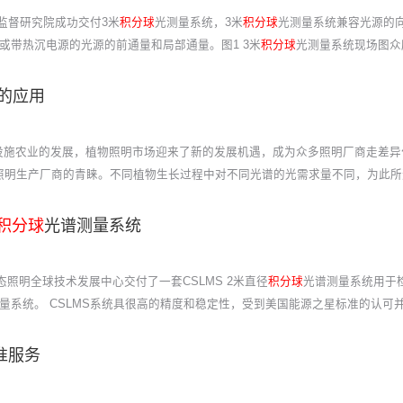
质量监督研究院成功交付3米
积分球
光测量系统，3米
积分球
光测量系统兼容光源的
或带热沉电源的光源的前通量和局部通量。图1 3米
积分球
光测量系统现场图众
的应用
设施农业的发展，植物照明市场迎来了新的发展机遇，成为众多照明厂商走差异化竞
照明生产厂商的青睐。不同植物生长过程中对不同光谱的光需求量不同，为此所
积分球
光谱测量系统
固态照明全球技术发展中心交付了一套CSLMS 2米直径
积分球
光谱测量系统用于
量系统。 CSLMS系统具很高的精度和稳定性，受到美国能源之星标准的认可并
准服务