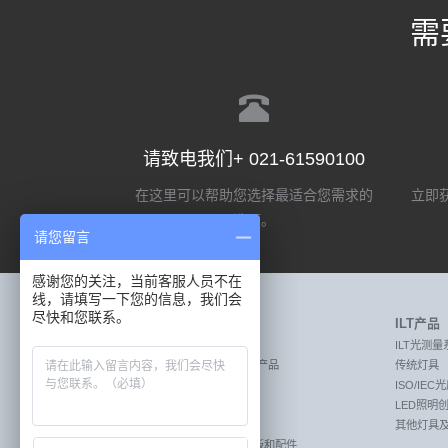
需
请致电我们+ 021-61590100
在这里可以帮助您选择最适合您需求的
立即获
选项。
请您留言
感谢您的关注，当前客服人员不在
线，请填写一下您的信息，我们会
尽快和您联系。
Labsphere产品
ILT产品
MEASURE:激光测量产品
ILT光测量
MEASURE:透射率和反射率测量产品
传统灯具
MEASURE:照明光测量产品
ISO/IE
CREATE:成像传感器校准系统
LED照明
CREATE:遥感校准系统
其他灯具
REFLECT:漫反射目标板，标准板和配件