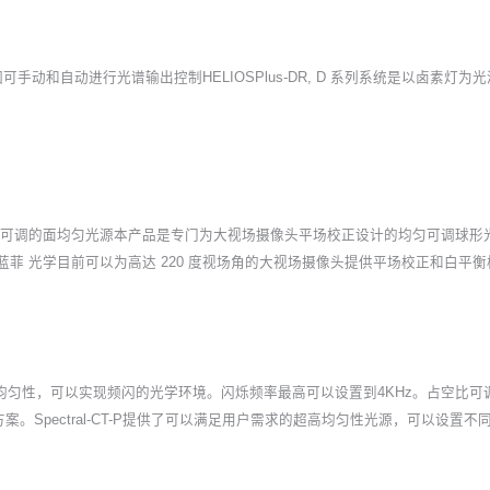
手动和自动进行光谱输出控制HELIOSPlus-DR, D 系列系统是以卤素
CT可调的面均匀光源本产品是专门为大视场摄像头平场校正设计的均匀可调球
蓝菲 光学目前可以为高达 220 度视场角的大视场摄像头提供平场校正和白平
均匀性，可以实现频闪的光学环境。闪烁频率最高可以设置到4KHz。占空比可
Spectral-CT-P提供了可以满足用户需求的超高均匀性光源，可以设置