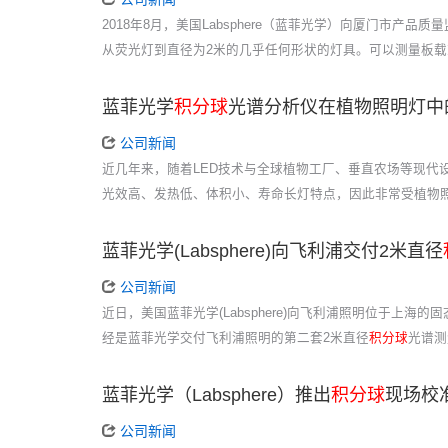
2018年8月，美国Labsphere（蓝菲光学）向厦门市产品
从荧光灯到直径为2米的几乎任何形状的灯具。可以测量板载
蓝菲光学
积分球
光谱分析仪在植物照明灯中
公司新闻
近几年来，随着LED技术与全球植物工厂、垂直农场等现代
光效高、发热低、体积小、寿命长灯特点，因此非常受植物
蓝菲光学(Labsphere)向飞利浦交付2米直径
公司新闻
近日，美国蓝菲光学(Labsphere)向飞利浦照明位于上海的
经是蓝菲光学交付飞利浦照明的第二套2米直径
积分球
光谱测
蓝菲光学（Labsphere）推出
积分球
现场校
公司新闻