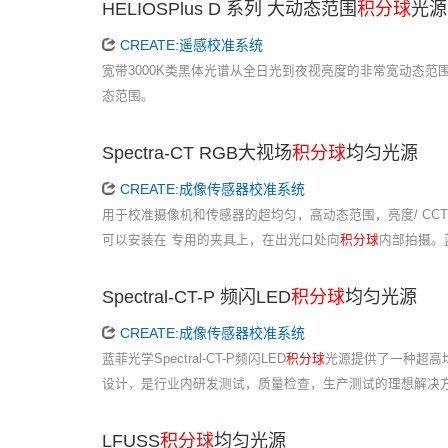
HELIOSPlus D 系列 大动态范围
积分球
光源
CREATE:遥感校准系统
宽带3000K类黑体光谱从全日光到夜视亮度的非常宽动态范围可
态范围。
Spectra-CT RGB大视场
积分球
均匀光源
CREATE:成像传感器校准系统
用于校准摄像机和传感器的超均匀，高动态范围，亮度/ C
可以安装在 专用的夹具上，在出光口处向
积分球
内部拍摄。
Spectral-CT-P 频闪LED
积分球
均匀光源
CREATE:成像传感器校准系统
蓝菲光学Spectral-CT-P频闪LED
积分球
光源提供了一种超高
设计，是行业内研发测试，质量检查，生产测试的理想解决方案。
LFUSS
积分球
均匀光源