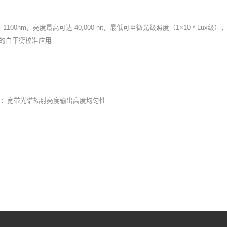
0–1100nm，亮度最高可达 40,000 nit，最低可至微光级照度（1×10⁻⁶ 
下的白平衡校准应用
要特性：宽带光谱辐射亮度输出高度均匀性