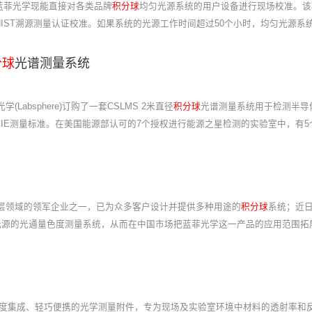
蓝菲光学现能直接对各类品牌
积分球
均匀光源系统的用户设备进行现场校准。该
IST溯源测量认证校准。如果系统的光源工作时间超过50个小时，均匀光源系
分球
光谱测量系统
absphere)订购了一套CSLMS 2米直径
积分球
光谱测量系统用于检测半导
IE测量标准。在美国能源部认可的7个授权进行能源之星检测的实验室中，有
反射涂层领域的领军企业之一，已为众多客户设计并提供多种用途的
积分球
系统；近
及光源的光通量色度测量系统，从而在中国市场把蓝菲光学这一产品的应用范围拓
度集成、轻巧便携的光学测量附件，专为现场及实验室环境中材料的透射率和