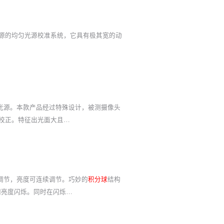
灯为光源的均匀光源校准系统，它具有极其宽的动
形光源。本款产品经过特殊设计，被测摄像头
衡校正。特征出光面大且…
调节，亮度可连续调节。巧妙的
积分球
结构
不同亮度闪烁。同时在闪烁…