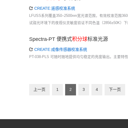
CREATE:遥感校准系统
LFUSS系列覆盖350–2500nm宽光谱范围，有效校准范围36
试弱光环境下的夜视仪灵敏度验证不同色温（2856±50K）
Spectra-PT 便携式
积分球
标准光源
CREATE:成像传感器校准系统
PT-038-PLS 可随时随地提供均匀稳定的亮度输出。主
上一页
1
2
3
4
下一页