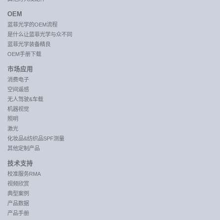
OEM
蓝菲光学的OEM流程
是什么让蓝菲光学与众不同
蓝菲光学装备精良
OEM手册下载
市场应用
消费电子
空间遥感
无人驾驶&车载
机器视觉
照明
激光
化妆品&纺织品SPF测量
其他定制产品
技术支持
校准服务RMA
视频欣赏
典型案例
产品数据
产品手册