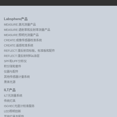
Labsphere产品
MEASURE:激光测量产品
MEASURE:透射率和反射率测量产品
MEASURE:照明光测量产品
CREATE:成像传感器校准系统
CREATE:遥感校准系统
REFLECT:漫反射目标板，标准板和配件
REFLECT:漫反射材料&涂层
SPF和UPF分析仪
积分球和套件
仪器与配件
其他传感器计量系统
黑体光源
ILT产品
ILT光测量系统
传统灯具
ISO/IEC光度计校准服务
LED照明创新
其他灯具及配件