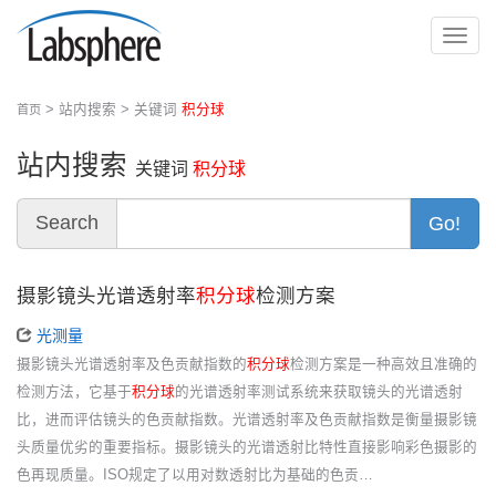
切
换
导
> 站内搜索 > 关键词
积分球
首页
航
站内搜索
关键词
积分球
Search
Go!
摄影镜头光谱透射率
积分球
检测方案
光测量
摄影镜头光谱透射率及色贡献指数的
积分球
检测方案是一种高效且准确的
检测方法，它基于
积分球
的光谱透射率测试系统来获取镜头的光谱透射
比，进而评估镜头的色贡献指数。光谱透射率及色贡献指数是衡量摄影镜
头质量优劣的重要指标。摄影镜头的光谱透射比特性直接影响彩色摄影的
色再现质量。ISO规定了以用对数透射比为基础的色贡…