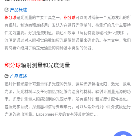
产品概述
积分球
是光测量的主要工具之一。
积分球
可以同时捕获一个光源发出的所
有辐射。制造商和最终用户发认为在进行光测量时，待测灯的几个主要特
性尤为重要。分别是流明值，颜色和效率（每瓦特能源输出多少流明）。
流明是通过对人眼视觉函数加权光谱辐射通量来确定的。在本文中，我们
将简要介绍用于确定光通量的两种基本类型的仪器：…
积分球
辐射测量和光度测量
产品概述
辐射计和光度计可测量许多光源的光能，这些光源包括太阳，激光，放电
光源，荧光材料以及任何加热到足够高温度的材料。辐射计测量光源的功
率。光度计测量人眼感知到的光源功率。所有辐射计和光度计配件类似。
包括光学系统，探测器和信号处理单元。可以从紫外线到中红外波段进行
光源的输出测量。Labsphere开发的专有漫反射涂层…