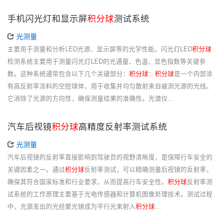
手机闪光灯和显示屏
积分球
测试系统
光测量
主要用于测量和分析LED光源、显示屏等的光学性能。闪光灯LED
积分球
检测系统主要用于测量闪光灯LED的光通量、色温、显色指数等关键参
数。这种系统通常包含以下几个关键部分：
积分球
：
积分球
是一个内部涂
有高反射率涂料的空腔球体，用于收集并均匀散射来自被测光源的光线。
它消除了光源的方向性，确保测量结果的准确性。光谱仪…
汽车后视镜
积分球
高精度反射率测试系统
光测量
汽车后视镜的反射率直接影响到驾驶员的视野清晰度，是保障行车安全的
关键因素之一。通过
积分球
反射率测试，可以精确测量后视镜的反射率，
确保其符合国家标准和行业要求，从而提高行车安全性。
积分球
反射率测
试系统的工作原理主要基于光电传感器和计算机图像处理技术。测试过程
中，光源发出的光经聚光镜成为平行光束射入
积分球
…