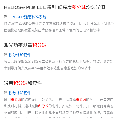
HELIOS® Plus-LL L 系列 低亮度
积分球
均匀光源
CREATE:遥感校准系统
特点:宽带2856K类黑体光谱非常宽的动态光照范围：接近日光水平到低至
信噪比极限的夜视光输出等级在暗室条件下使用的自动化和监控
激光功率测量
积分球
积分球和套件
收集高度发散光源如激光二极管及平行光束的总辐射功率。特点：激光功
率测量几何光束达40°半角有效地收集高度发散源的总功率
通用
积分球
和套件
积分球和套件
通用
积分球
的结构设计十分灵活，用户可以选择
积分球
的尺寸、开口方向
和反射材料，通过变换
积分球
的附件，如光源、配件、开口缩减器等实现
不同的应用。用户可以据此创建不同的均匀光源或光谱测量系统，或者改