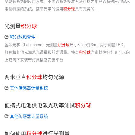
变现有系统的应用方式。不同的系统校准方法可以为用户的特殊应用需求
定制特定的系统。蓝菲光学的通用
积分球
具有完美的…
光测量
积分球
积分球和套件
蓝菲光学（Labsphere）光测量
积分球
尺寸3inch到3m，用于测量LED，
灯具和其他光源总光通量和前光通量。特点
积分球
光密封性好灯具可以向
上或向下安装带灯具插座安装平台
两米垂直
积分球
均匀光源
其他传感器计量系统
便携式电池供电激光功率测试
积分球
其他传感器计量系统
如何使用
积分球
进行光测量