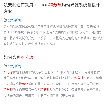
航天制造商采用HELIOS
积分球
均匀光源系统新设计
方案
公司新闻
技术挑战该案例是与客户共同合作解决问题的真实案例，客户想要定制一
套HELIOS系统，要求系统不仅提供了完美的生产测试解决方案，还能使
客户将多个测试合并到一个系统中，以提高其在他们的产品验证过程中效
率并降低复杂性。商业挑战图1 无人机
如何选购
积分球
公司新闻
积分球
看起来很简单:该光学设备包括一个中空的球形腔体，内部涂有特
殊的高反射朗伯涂层，用于均匀散射和漫射入射光。
积分球
设有入口和出
口。通过变换
积分球
的配置，如光源、配件、开口等可实现不同的应用。
积分球
的工作原理是什么？
积分球
类似于扩散器，保留更多的光线信息，
包括光的颜色、强度等，忽略了空间信息（无法告诉…