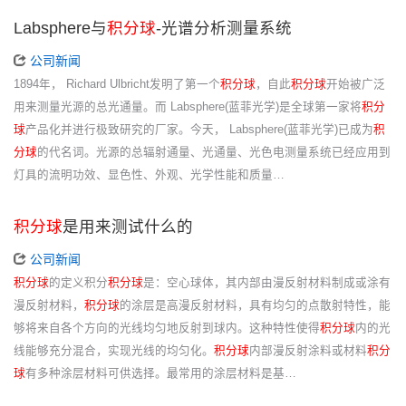
Labsphere与
积分球
-光谱分析测量系统
公司新闻
1894年， Richard Ulbricht发明了第一个
积分球
，自此
积分球
开始被广泛
用来测量光源的总光通量。而 Labsphere(蓝菲光学)是全球第一家将
积分
球
产品化并进行极致研究的厂家。今天， Labsphere(蓝菲光学)已成为
积
分球
的代名词。光源的总辐射通量、光通量、光色电测量系统已经应用到
灯具的流明功效、显色性、外观、光学性能和质量…
积分球
是用来测试什么的
公司新闻
积分球
的定义积分
积分球
是：空心球体，其内部由漫反射材料制成或涂有
漫反射材料，
积分球
的涂层是高漫反射材料，具有均匀的点散射特性，能
够将来自各个方向的光线均匀地反射到球内。这种特性使得
积分球
内的光
线能够充分混合，实现光线的均匀化。
积分球
内部漫反射涂料或材料
积分
球
有多种涂层材料可供选择。最常用的涂层材料是基…