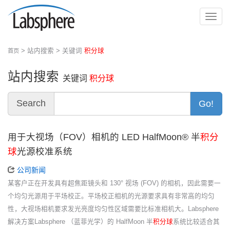
切
换
导
> 站内搜索 > 关键词
积分球
首页
航
站内搜索
关键词
积分球
Search
Go!
用于大视场（FOV）相机的 LED HalfMoon® 半
积分
球
光源校准系统
公司新闻
某客户正在开发具有超焦距镜头和 130° 视场 (FOV) 的相机，因此需要一
个均匀光源用于平场校正。平场校正相机的光源要求具有非常高的均匀
性，大视场相机要求发光亮度均匀性区域需要比标准相机大。Labsphere
解决方案Labsphere （蓝菲光学）的 HalfMoon 半
积分球
系统比较适合其