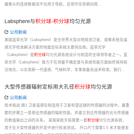
摄像头的连续数据流不仅用于导航，还用作任务期间周…
Labsphere与
积分球
-
积分球
均匀光源
公司新闻
美国蓝菲光学（Labsphere）是全世界大型对地观测卫星、成像系统及遥
感光学校准解决方案的地面定标系统主要供应商。蓝菲光学
（Labsphere）是
积分球
均匀光源系统设计与制造的全球领导者之一。蓝
菲光学（Labsphere）致力于在测量不确定度与系统性能方面始终保持前
沿地位，以实现新一代遥感、气候科学、军事装备及战术校准。我们…
大型传感器辐射定标用大孔径
积分球
均匀光源
公司新闻
技术挑战 图1 卫星遥感在制造用于卫星和望远镜的传感器的过程中，最重
要的步骤之一是表征传感器的辐射性能，并建立到达传感器的光与传感器
的数值输出之间的关系。 某国家航天局需要一套
积分球
均匀光源系统，
用于在大型传感器的开发中进行校准测试。 开口尺寸需要1.5 米才能使发