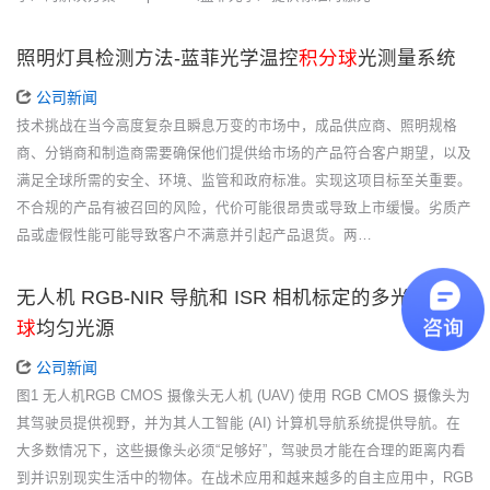
照明灯具检测方法-蓝菲光学温控
积分球
光测量系统
公司新闻
技术挑战在当今高度复杂且瞬息万变的市场中，成品供应商、照明规格
商、分销商和制造商需要确保他们提供给市场的产品符合客户期望，以及
满足全球所需的安全、环境、监管和政府标准。实现这项目标至关重要。
不合规的产品有被召回的风险，代价可能很昂贵或导致上市缓慢。劣质产
品或虚假性能可能导致客户不满意并引起产品退货。两…
无人机 RGB-NIR 导航和 ISR 相机标定的多光谱
积分
球
均匀光源
公司新闻
图1 无人机RGB CMOS 摄像头无人机 (UAV) 使用 RGB CMOS 摄像头为
其驾驶员提供视野，并为其人工智能 (AI) 计算机导航系统提供导航。在
大多数情况下，这些摄像头必须“足够好”，驾驶员才能在合理的距离内看
到并识别现实生活中的物体。在战术应用和越来越多的自主应用中，RGB