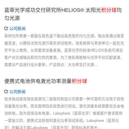
蓝菲光学成功交付研究所HELIOS® 太阳光
积分球
均
匀光源
公司新闻
某研究所需要一套能在高色温下输出高亮度的均匀光源。输出将通过准直
器发送，以模拟太阳光进行某些测试程序。该系统将与其他单元一起在光
学平台上使用，从而要求设备紧凑。蓝菲光学的标准HELIOS系统可满足
客户对光谱输出和均匀性的要求。为了使系统能够与光学平台匹配紧凑，
需要对产品进行设计更新，产品特点：大功率氙灯光源…
便携式电池供电激光功率测量
积分球
公司新闻
技术挑战某现场安装激光二极管的制造公司需要一种可靠的方法用于现场
测量激光功率，而无需带回实验室进行测试。激光测量系统需要完全由电
池供电，因为现场没有电源。Labsphere（蓝菲光学）根据客户要求提供
一套独立的、便携式且耐用的激光功率测试系统。Labsphere（蓝菲光
学）的解决方案Labsphere （蓝菲光学）提供标准的激光…