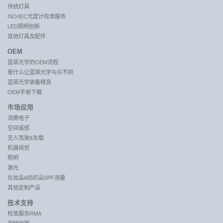
传统灯具
ISO/IEC光度计校准服务
LED照明创新
其他灯具及配件
OEM
蓝菲光学的OEM流程
是什么让蓝菲光学与众不同
蓝菲光学装备精良
OEM手册下载
市场应用
消费电子
空间遥感
无人驾驶&车载
机器视觉
照明
激光
化妆品&纺织品SPF测量
其他定制产品
技术支持
校准服务RMA