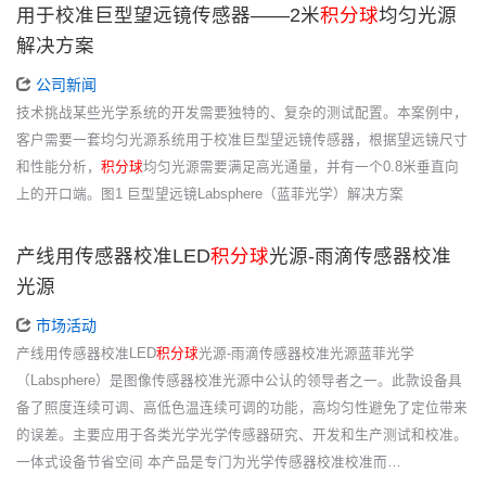
用于校准巨型望远镜传感器——2米
积分球
均匀光源
解决方案
公司新闻
技术挑战某些光学系统的开发需要独特的、复杂的测试配置。本案例中，
客户需要一套均匀光源系统用于校准巨型望远镜传感器，根据望远镜尺寸
和性能分析，
积分球
均匀光源需要满足高光通量，并有一个0.8米垂直向
上的开口端。图1 巨型望远镜Labsphere（蓝菲光学）解决方案
产线用传感器校准LED
积分球
光源-雨滴传感器校准
光源
市场活动
产线用传感器校准LED
积分球
光源-雨滴传感器校准光源蓝菲光学
（Labsphere）是图像传感器校准光源中公认的领导者之一。此款设备具
备了照度连续可调、高低色温连续可调的功能，高均匀性避免了定位带来
的误差。主要应用于各类光学光学传感器研究、开发和生产测试和校准。
一体式设备节省空间 本产品是专门为光学传感器校准校准而…