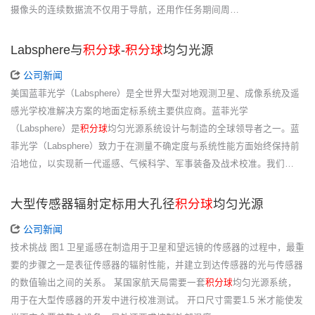
摄像头的连续数据流不仅用于导航，还用作任务期间周…
Labsphere与
积分球
-
积分球
均匀光源
公司新闻
美国蓝菲光学（Labsphere）是全世界大型对地观测卫星、成像系统及遥
感光学校准解决方案的地面定标系统主要供应商。蓝菲光学
（Labsphere）是
积分球
均匀光源系统设计与制造的全球领导者之一。蓝
菲光学（Labsphere）致力于在测量不确定度与系统性能方面始终保持前
沿地位，以实现新一代遥感、气候科学、军事装备及战术校准。我们…
大型传感器辐射定标用大孔径
积分球
均匀光源
公司新闻
技术挑战 图1 卫星遥感在制造用于卫星和望远镜的传感器的过程中，最重
要的步骤之一是表征传感器的辐射性能，并建立到达传感器的光与传感器
的数值输出之间的关系。 某国家航天局需要一套
积分球
均匀光源系统，
用于在大型传感器的开发中进行校准测试。 开口尺寸需要1.5 米才能使发