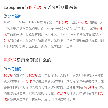
Labsphere与
积分球
-光谱分析测量系统
公司新闻
1894年， Richard Ulbricht发明了第一个
积分球
，自此
积分球
开始被广泛
用来测量光源的总光通量。而 Labsphere(蓝菲光学)是全球第一家将
积分
球
产品化并进行极致研究的厂家。今天， Labsphere(蓝菲光学)已成为
积
分球
的代名词。光源的总辐射通量、光通量、光色电测量系统已经应用到
灯具的流明功效、显色性、外观、光学性能和质量…
积分球
是用来测试什么的
公司新闻
积分球
的定义积分
积分球
是：空心球体，其内部由漫反射材料制成或涂有
漫反射材料，
积分球
的涂层是高漫反射材料，具有均匀的点散射特性，能
够将来自各个方向的光线均匀地反射到球内。这种特性使得
积分球
内的光
线能够充分混合，实现光线的均匀化。
积分球
内部漫反射涂料或材料
积分
球
有多种涂层材料可供选择。最常用的涂层材料是基…