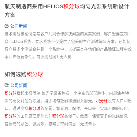
航天制造商采用HELIOS
积分球
均匀光源系统新设计
方案
公司新闻
技术挑战该案例是与客户共同合作解决问题的真实案例，客户想要定制一
套HELIOS系统，要求系统不仅提供了完美的生产测试解决方案，还能使
客户将多个测试合并到一个系统中，以提高其在他们的产品验证过程中效
率并降低复杂性。商业挑战图1 无人机
如何选购
积分球
公司新闻
积分球
看起来很简单:该光学设备包括一个中空的球形腔体，内部涂有特
殊的高反射朗伯涂层，用于均匀散射和漫射入射光。
积分球
设有入口和出
口。通过变换
积分球
的配置，如光源、配件、开口等可实现不同的应用。
积分球
的工作原理是什么？
积分球
类似于扩散器，保留更多的光线信息，
包括光的颜色、强度等，忽略了空间信息（无法告诉…