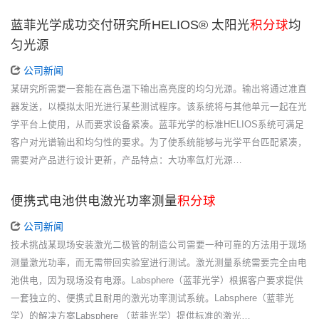
蓝菲光学成功交付研究所HELIOS® 太阳光
积分球
均
匀光源
公司新闻
某研究所需要一套能在高色温下输出高亮度的均匀光源。输出将通过准直
器发送，以模拟太阳光进行某些测试程序。该系统将与其他单元一起在光
学平台上使用，从而要求设备紧凑。蓝菲光学的标准HELIOS系统可满足
客户对光谱输出和均匀性的要求。为了使系统能够与光学平台匹配紧凑，
需要对产品进行设计更新，产品特点：大功率氙灯光源…
便携式电池供电激光功率测量
积分球
公司新闻
技术挑战某现场安装激光二极管的制造公司需要一种可靠的方法用于现场
测量激光功率，而无需带回实验室进行测试。激光测量系统需要完全由电
池供电，因为现场没有电源。Labsphere（蓝菲光学）根据客户要求提供
一套独立的、便携式且耐用的激光功率测试系统。Labsphere（蓝菲光
学）的解决方案Labsphere （蓝菲光学）提供标准的激光…