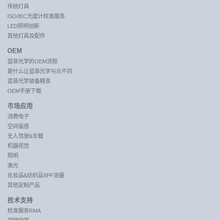
传统灯具
ISO/IEC光度计校准服务
LED照明创新
其他灯具及配件
OEM
蓝菲光学的OEM流程
是什么让蓝菲光学与众不同
蓝菲光学装备精良
OEM手册下载
市场应用
消费电子
空间遥感
无人驾驶&车载
机器视觉
照明
激光
化妆品&纺织品SPF测量
其他定制产品
技术支持
校准服务RMA