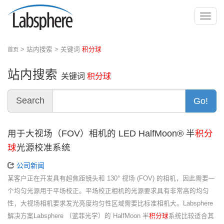
切
换
导
> 站内搜索 > 关键词
积分球
首页
航
站内搜索
关键词
积分球
Search
Go!
用于大视场（FOV）相机的 LED HalfMoon® 半
积分
球
光源校准系统
公司新闻
某客户正在开发具有超焦距镜头和 130° 视场 (FOV) 的相机，因此需要一
个均匀光源用于平场校正。平场校正相机的光源要求具有非常高的均匀
性，大视场相机要求发光亮度均匀性区域需要比标准相机大。Labsphere
解决方案Labsphere （蓝菲光学）的 HalfMoon 半
积分球
系统比较适合其