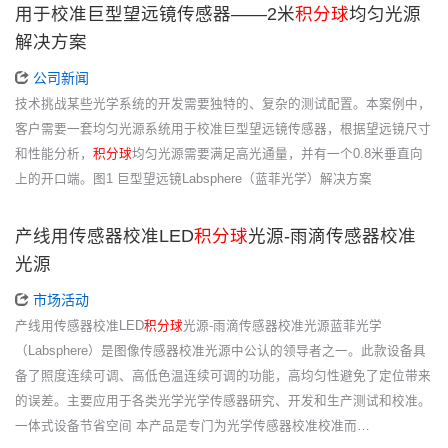
用于校准巨型望远镜传感器——2米
积分球
均匀光源
解决方案
公司新闻
技术挑战某些光学系统的开发需要独特的、复杂的测试配置。本案例中，
客户需要一套均匀光源系统用于校准巨型望远镜传感器，根据望远镜尺寸
和性能分析，
积分球
均匀光源需要满足高光通量，并有一个0.8米垂直向
上的开口端。图1 巨型望远镜Labsphere（蓝菲光学）解决方案
产线用传感器校准LED
积分球
光源-雨滴传感器校准
光源
市场活动
产线用传感器校准LED
积分球
光源-雨滴传感器校准光源蓝菲光学
（Labsphere）是图像传感器校准光源中公认的领导者之一。此款设备具
备了照度连续可调、高低色温连续可调的功能，高均匀性避免了定位带来
的误差。主要应用于各类光学光学传感器研究、开发和生产测试和校准。
一体式设备节省空间 本产品是专门为光学传感器校准校准而…