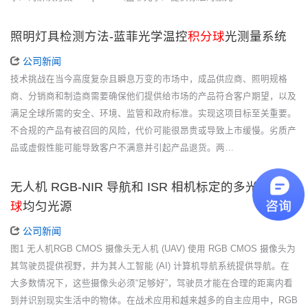
照明灯具检测方法-蓝菲光学温控
积分球
光测量系统
公司新闻
技术挑战在当今高度复杂且瞬息万变的市场中，成品供应商、照明规格
商、分销商和制造商需要确保他们提供给市场的产品符合客户期望，以及
满足全球所需的安全、环境、监管和政府标准。实现这项目标至关重要。
不合规的产品有被召回的风险，代价可能很昂贵或导致上市缓慢。劣质产
品或虚假性能可能导致客户不满意并引起产品退货。两…
无人机 RGB-NIR 导航和 ISR 相机标定的多光谱
积分
球
均匀光源
公司新闻
图1 无人机RGB CMOS 摄像头无人机 (UAV) 使用 RGB CMOS 摄像头为
其驾驶员提供视野，并为其人工智能 (AI) 计算机导航系统提供导航。在
大多数情况下，这些摄像头必须“足够好”，驾驶员才能在合理的距离内看
到并识别现实生活中的物体。在战术应用和越来越多的自主应用中，RGB