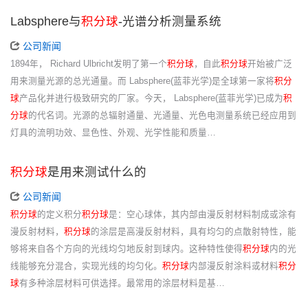
Labsphere与
积分球
-光谱分析测量系统
公司新闻
1894年， Richard Ulbricht发明了第一个
积分球
，自此
积分球
开始被广泛
用来测量光源的总光通量。而 Labsphere(蓝菲光学)是全球第一家将
积分
球
产品化并进行极致研究的厂家。今天， Labsphere(蓝菲光学)已成为
积
分球
的代名词。光源的总辐射通量、光通量、光色电测量系统已经应用到
灯具的流明功效、显色性、外观、光学性能和质量…
积分球
是用来测试什么的
公司新闻
积分球
的定义积分
积分球
是：空心球体，其内部由漫反射材料制成或涂有
漫反射材料，
积分球
的涂层是高漫反射材料，具有均匀的点散射特性，能
够将来自各个方向的光线均匀地反射到球内。这种特性使得
积分球
内的光
线能够充分混合，实现光线的均匀化。
积分球
内部漫反射涂料或材料
积分
球
有多种涂层材料可供选择。最常用的涂层材料是基…