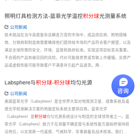
照明灯具检测方法-蓝菲光学温控
积分球
光测量系统
公司新闻
技术挑战在当今高度复杂且瞬息万变的市场中，成品供应商、照明规格
商、分销商和制造商需要确保他们提供给市场的产品符合客户期望，以及
满足全球所需的安全、环境、监管和政府标准。实现这项目标至关重要。
不合规的产品有被召回的风险，代价可能很昂贵或导致上市缓慢。劣质产
品或虚假性能可能导致客户不满意并引起产品退货。两…
Labsphere与
积分球
-
积分球
均匀光源
公司新闻
美国蓝菲光学（Labsphere）是全世界大型对地观测卫星、成像系统及遥
感光学校准解决方案的地面定标系统主要供应商。蓝菲光学
（Labsphere）是
积分球
均匀光源系统设计与制造的全球领导者之一。蓝
菲光学（Labsphere）致力于在测量不确定度与系统性能方面始终保持前
沿地位，以实现新一代遥感、气候科学、军事装备及战术校准。我们…