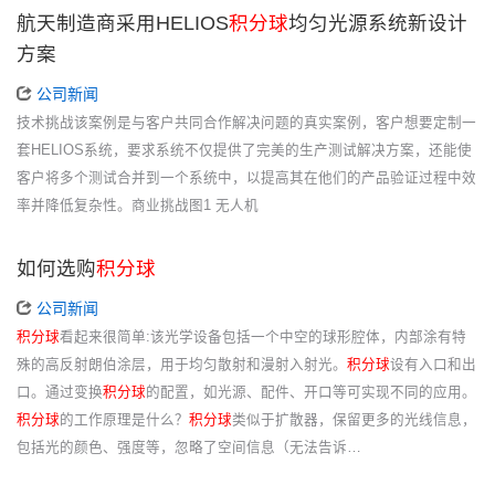
航天制造商采用HELIOS
积分球
均匀光源系统新设计
方案
公司新闻
技术挑战该案例是与客户共同合作解决问题的真实案例，客户想要定制一
套HELIOS系统，要求系统不仅提供了完美的生产测试解决方案，还能使
客户将多个测试合并到一个系统中，以提高其在他们的产品验证过程中效
率并降低复杂性。商业挑战图1 无人机
如何选购
积分球
公司新闻
积分球
看起来很简单:该光学设备包括一个中空的球形腔体，内部涂有特
殊的高反射朗伯涂层，用于均匀散射和漫射入射光。
积分球
设有入口和出
口。通过变换
积分球
的配置，如光源、配件、开口等可实现不同的应用。
积分球
的工作原理是什么？
积分球
类似于扩散器，保留更多的光线信息，
包括光的颜色、强度等，忽略了空间信息（无法告诉…