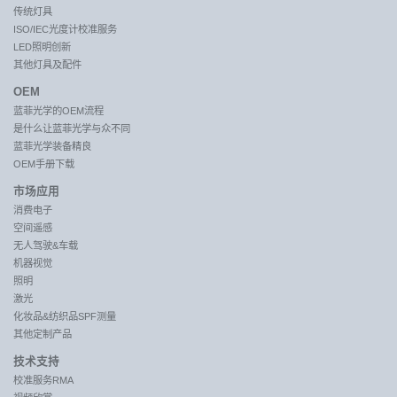
传统灯具
ISO/IEC光度计校准服务
LED照明创新
其他灯具及配件
OEM
蓝菲光学的OEM流程
是什么让蓝菲光学与众不同
蓝菲光学装备精良
OEM手册下载
市场应用
消费电子
空间遥感
无人驾驶&车载
机器视觉
照明
激光
化妆品&纺织品SPF测量
其他定制产品
技术支持
校准服务RMA