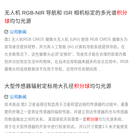
无人机 RGB-NIR 导航和 ISR 相机标定的多光谱
积分
球
均匀光源
公司新闻
图1 无人机RGB CMOS 摄像头无人机 (UAV) 使用 RGB CMOS 摄像头为
其驾驶员提供视野，并为其人工智能 (AI) 计算机导航系统提供导航。在
大多数情况下，这些摄像头必须“足够好”，驾驶员才能在合理的距离内看
到并识别现实生活中的物体。在战术应用和越来越多的自主应用中，RGB
摄像头的连续数据流不仅用于导航，还用作任务期间周…
大型传感器辐射定标用大孔径
积分球
均匀光源
公司新闻
技术挑战 图1 卫星遥感在制造用于卫星和望远镜的传感器的过程中，最重
要的步骤之一是表征传感器的辐射性能，并建立到达传感器的光与传感器
的数值输出之间的关系。 某国家航天局需要一套
积分球
均匀光源系统，
用于在大型传感器的开发中进行校准测试。 开口尺寸需要1.5 米才能使发