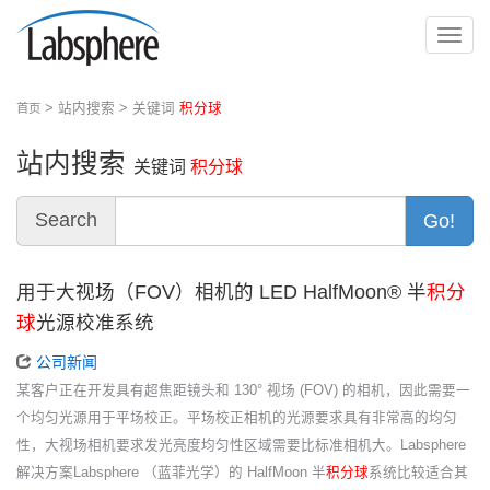
切
换
导
> 站内搜索 > 关键词
积分球
首页
航
站内搜索
关键词
积分球
Search
Go!
用于大视场（FOV）相机的 LED HalfMoon® 半
积分
球
光源校准系统
公司新闻
某客户正在开发具有超焦距镜头和 130° 视场 (FOV) 的相机，因此需要一
个均匀光源用于平场校正。平场校正相机的光源要求具有非常高的均匀
性，大视场相机要求发光亮度均匀性区域需要比标准相机大。Labsphere
解决方案Labsphere （蓝菲光学）的 HalfMoon 半
积分球
系统比较适合其