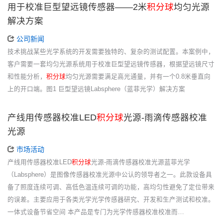
用于校准巨型望远镜传感器——2米
积分球
均匀光源
解决方案
公司新闻
技术挑战某些光学系统的开发需要独特的、复杂的测试配置。本案例中，
客户需要一套均匀光源系统用于校准巨型望远镜传感器，根据望远镜尺寸
和性能分析，
积分球
均匀光源需要满足高光通量，并有一个0.8米垂直向
上的开口端。图1 巨型望远镜Labsphere（蓝菲光学）解决方案
产线用传感器校准LED
积分球
光源-雨滴传感器校准
光源
市场活动
产线用传感器校准LED
积分球
光源-雨滴传感器校准光源蓝菲光学
（Labsphere）是图像传感器校准光源中公认的领导者之一。此款设备具
备了照度连续可调、高低色温连续可调的功能，高均匀性避免了定位带来
的误差。主要应用于各类光学光学传感器研究、开发和生产测试和校准。
一体式设备节省空间 本产品是专门为光学传感器校准校准而…