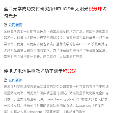
蓝菲光学成功交付研究所HELIOS® 太阳光
积分球
均
匀光源
公司新闻
某研究所需要一套能在高色温下输出高亮度的均匀光源。输出将通过准直
器发送，以模拟太阳光进行某些测试程序。该系统将与其他单元一起在光
学平台上使用，从而要求设备紧凑。蓝菲光学的标准HELIOS系统可满足
客户对光谱输出和均匀性的要求。为了使系统能够与光学平台匹配紧凑，
需要对产品进行设计更新，产品特点：大功率氙灯光源…
便携式电池供电激光功率测量
积分球
公司新闻
技术挑战某现场安装激光二极管的制造公司需要一种可靠的方法用于现场
测量激光功率，而无需带回实验室进行测试。激光测量系统需要完全由电
池供电，因为现场没有电源。Labsphere（蓝菲光学）根据客户要求提供
一套独立的、便携式且耐用的激光功率测试系统。Labsphere（蓝菲光
学）的解决方案Labsphere （蓝菲光学）提供标准的激光…