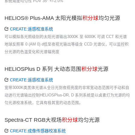
系统角度均匀性 FOV 35° +/-2.0%
HELIOS® Plus-AMA 太阳光模拟
积分球
均匀光源
CREATE:遥感校准系统
可以模拟各光照级别的太阳光谱输出3000K 至 6000K 可调 CCT 和光谱
地球反照率 0 (AM 0) d低至夜视光输出等级含 CCD 光谱仪，可以监控积
分光源的色温变化和光谱辐亮度
HELIOSPlus D 系列 大动态范围
积分球
光源
CREATE:遥感校准系统
宽带3000K类黑体光谱从全日光到夜视亮度的非常宽动态范围可手动和自
动进行光谱输出控制HELIOSPlus-DR, D 系列系统是以卤素灯为光源的均
匀光源校准系统，它具有极其宽的动态范围。
Spectra-CT RGB大视场
积分球
均匀光源
CREATE:成像传感器校准系统