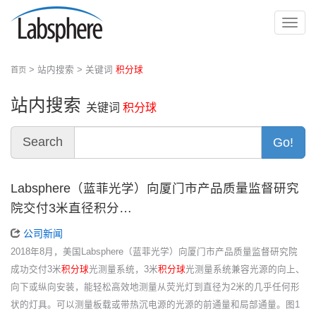
切
换
导
> 站内搜索 > 关键词
积分球
首页
航
站内搜索
关键词
积分球
Search
Go!
Labsphere（蓝菲光学）向厦门市产品质量监督研究
院交付3米直径积分…
公司新闻
2018年8月，美国Labsphere（蓝菲光学）向厦门市产品质量监督研究院
成功交付3米
积分球
光测量系统，3米
积分球
光测量系统兼容光源的向上、
向下或纵向安装，能轻松高效地测量从荧光灯到直径为2米的几乎任何形
状的灯具。可以测量板载或带热沉电源的光源的前通量和局部通量。图1