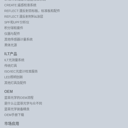
CREATE:遥感校准系统
REFLECT:漫反射目标板，标准板和配件
REFLECT:漫反射材料&涂层
SPF和UPF分析仪
积分球和套件
仪器与配件
其他传感器计量系统
黑体光源
ILT产品
ILT光测量系统
传统灯具
ISO/IEC光度计校准服务
LED照明创新
其他灯具及配件
OEM
蓝菲光学的OEM流程
是什么让蓝菲光学与众不同
蓝菲光学装备精良
OEM手册下载
市场应用