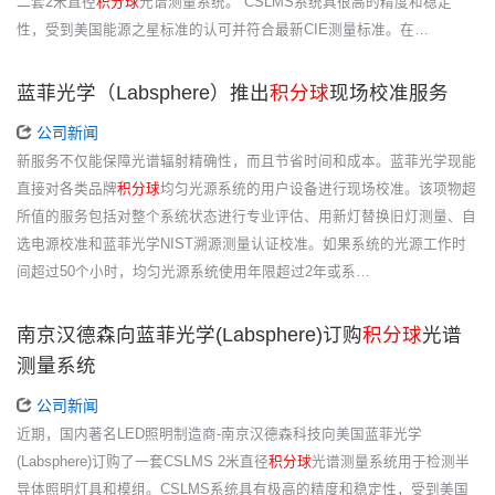
二套2米直径
积分球
光谱测量系统。 CSLMS系统具很高的精度和稳定
性，受到美国能源之星标准的认可并符合最新CIE测量标准。在…
蓝菲光学（Labsphere）推出
积分球
现场校准服务
公司新闻
新服务不仅能保障光谱辐射精确性，而且节省时间和成本。蓝菲光学现能
直接对各类品牌
积分球
均匀光源系统的用户设备进行现场校准。该项物超
所值的服务包括对整个系统状态进行专业评估、用新灯替换旧灯测量、自
选电源校准和蓝菲光学NIST溯源测量认证校准。如果系统的光源工作时
间超过50个小时，均匀光源系统使用年限超过2年或系…
南京汉德森向蓝菲光学(Labsphere)订购
积分球
光谱
测量系统
公司新闻
近期，国内著名LED照明制造商-南京汉德森科技向美国蓝菲光学
(Labsphere)订购了一套CSLMS 2米直径
积分球
光谱测量系统用于检测半
导体照明灯具和模组。CSLMS系统具有极高的精度和稳定性，受到美国