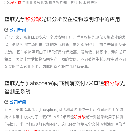
3米
积分球
光测量系统现场图众所周知，照明技术的进步…
蓝菲光学
积分球
光谱分析仪在植物照明灯中的应用
公司新闻
近几年来，随着LED技术与全球植物工厂、垂直农场等现代设施农业的发
展，植物照明市场迎来了新的发展机遇，成为众多照明厂商走差异化竞争
之选。 图1 植物照明由于LED灯具有光效高、发热低、体积小、寿命长灯
特点，因此非常受植物照明生产厂商的青睐。不同植物生长过程中对不同
光谱的光需求量不同，为此所选的补偿光也有差异。…
蓝菲光学(Labsphere)向飞利浦交付2米直径
积分球
光
谱测量系统
公司新闻
近日，美国蓝菲光学(Labsphere)向飞利浦照明位于上海的固态照明全球
技术发展中心交付了一套CSLMS 2米直径
积分球
光谱测量系统用于检测
节能灯、半导体照明灯具和模组。这已经是蓝菲光学交付飞利浦照明的第