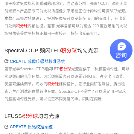
用于校准摄像机和传感器的超均匀，高动态范围，亮度/ CCT可调的面均
匀光源本产品是专门为大视场摄像头平场校正设计的均匀可调球形光源。
本款产品经过特殊设计，被测摄像头可以安装在 专用的夹具上，在出光
口处向
积分球
内部拍摄。蓝菲 光学目前可以为高达 220 度视场角的大视
场摄像头提供平场校正和白平衡校正。特征出光面大且…
Spectral-CT-P 频闪LED
积分球
均匀光源
CREATE:成像传感器校准系统
蓝菲光学Spectral-CT-P频闪LED
积分球
光源提供了一种超高均匀性，可以
实现频闪的光学环境。闪烁频率最高可以设置到4KHz。占空比可调节，
亮度可连续调节。巧妙的
积分球
结构设计，是行业内研发测试，质量检
查，生产测试的理想解决方案。Spectral-CT-P提供了可以满足用户需求
的超高均匀性光源，可以设置不同亮度闪烁。同时在闪烁…
LFUSS
积分球
均匀光源
CREATE:遥感校准系统