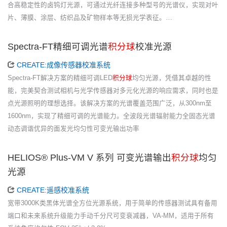
合高稳定性的卤钨灯光源，可通过光纤连接多种型号的光谱仪，实现对叶
片、薄膜、涂层、纺织品及矿物样本等无损光学表征。…
Spectra-FT精细可调光谱
积分球
校准光源
CREATE:成像传感器校准系统
Spectra-FT解决方案的精细可调LED
积分球
均匀光源，凭借其卓越的性
能，完美契合测试相机与光学传感器对多元化光源的响应需求，同时也是
点光源照明的理想选择。该解决方案的光谱覆盖范围广泛，从300nm至
1600nm，实现了精细可调的光谱能力。全波段光谱辐射能力全固态光谱
动态调谐优异的面发光均匀性可变光输出功率
HELIOS® Plus-VM V 系列 可变光谱输出
积分球
均匀
光源
CREATE:遥感校准系统
宽带3000K类黑体光谱全方位光源系统，用于简单的传感器测试具有备用
端口和未来系统升级能力手动千分尺可变衰减器，VA-MM，适用于所有