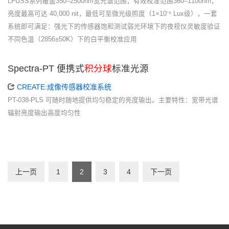
LFUSS系列覆盖350–2500nm宽光谱范围，有效校准范围360–1100nm，
亮度最高可达 40,000 nit，最低可至微光级照度（1×10⁻⁶ Lux级），一套
系统即可满足：强光下的传感器饱和测试弱光环境下的夜视仪灵敏度验证
不同色温（2856±50K）下的白平衡校准应用
Spectra-PT 便携式
积分球
标准光源
CREATE:成像传感器校准系统
PT-038-PLS 可随时随地提供均匀稳定的亮度输出。主要特性：宽带光谱
辐射亮度输出高度均匀性
上一页
1
2
3
4
下一页