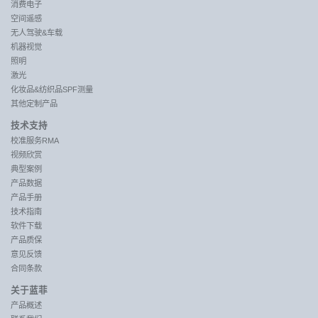
消费电子
空间遥感
无人驾驶&车载
机器视觉
照明
激光
化妆品&纺织品SPF测量
其他定制产品
技术支持
校准服务RMA
视频欣赏
典型案例
产品数据
产品手册
技术指南
软件下载
产品质保
意见反馈
合同条款
关于蓝菲
产品概述