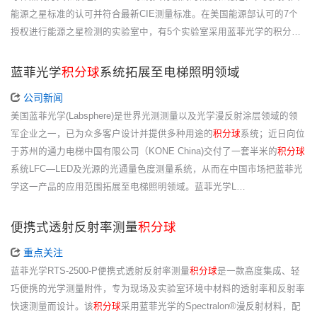
能源之星标准的认可并符合最新CIE测量标准。在美国能源部认可的7个
授权进行能源之星检测的实验室中，有5个实验室采用蓝菲光学的积分…
蓝菲光学
积分球
系统拓展至电梯照明领域
公司新闻
美国蓝菲光学(Labsphere)是世界光测测量以及光学漫反射涂层领域的领
军企业之一，已为众多客户设计并提供多种用途的
积分球
系统；近日向位
于苏州的通力电梯中国有限公司（KONE China)交付了一套半米的
积分球
系统LFC—LED及光源的光通量色度测量系统，从而在中国市场把蓝菲光
学这一产品的应用范围拓展至电梯照明领域。蓝菲光学L…
便携式透射反射率测量
积分球
重点关注
蓝菲光学RTS-2500-P便携式透射反射率测量
积分球
是一款高度集成、轻
巧便携的光学测量附件，专为现场及实验室环境中材料的透射率和反射率
快速测量而设计。该
积分球
采用蓝菲光学的Spectralon®漫反射材料，配